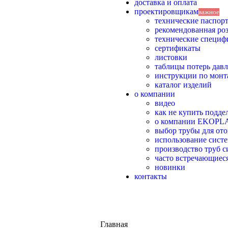
доставка и оплата
проектировщикам
важное
технические паспор
рекомендованная ро
технические специф
сертификаты
листовки
таблицы потерь дав
инструкции по монт
каталог изделий
о компании
видео
как не купить поддел
о компании EKOPL
выбор трубы для от
использование систе
производство труб
часто встречающиес
новинки
контакты
Главная