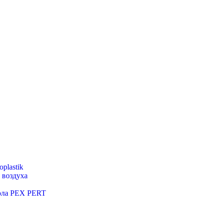
plastik
 воздуха
пола PEX PERT