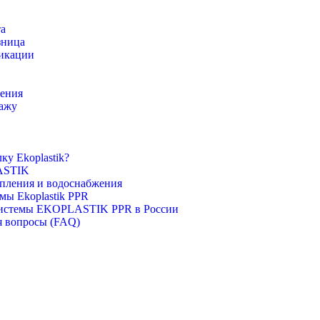
та
зница
икации
ления
ажу
ку Ekoplastik?
ASTIK
опления и водоснабжения
мы Ekoplastik PPR
 системы EKOPLASTIK PPR в России
я вопросы (FAQ)