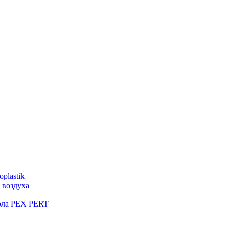
plastik
 воздуха
пола PEX PERT