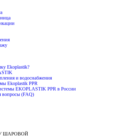
та
зница
икации
ления
ажу
ку Ekoplastik?
ASTIK
опления и водоснабжения
мы Ekoplastik PPR
 системы EKOPLASTIK PPR в России
я вопросы (FAQ)
У ШАРОВОЙ