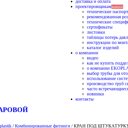
доставка и оплата
проектировщикам
важное
технические паспор
рекомендованная ро
технические специф
сертификаты
листовки
таблицы потерь дав
инструкции по монт
каталог изделий
о компании
видео
как не купить поддел
о компании EKOPL
выбор трубы для от
использование систе
производство труб
часто встречающиес
новинки
контакты
АРОВОЙ
lastik
/
Комбинированные фитинги
/
КРАН ПОД ШТУКАТУРК