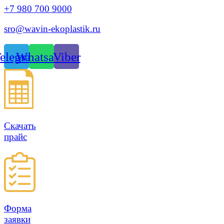
+7 980 700 9
000
sro@wavin-ekoplastik.ru
elegram
Whatsapp
Viber
Скачать
прайс
Форма
заявки