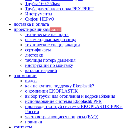
Трубы 160-250мм
Труба для тёплого пола PEX PERT
Инструменты
Сифон HEPvO
доставка и оплата
проектировщикам
важное
технические паспорта
рекомендованная розница
технические спецификации
сертификаты
листовки
таблицы потерь давления
инструкции по монтажу
каталог изделий
о компании
видео
как не купить подделку Ekoplastik?
о компании EKOPLASTIK
выбор трубы для отопления и водоснабжения
использование системы Ekoplastik PPR
производство труб системы EKOPLASTIK PPR в
России
часто встречающиеся вопросы (FAQ)
новинки
контакты