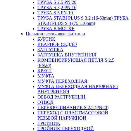
ТРУБА S 2,5 PN 20
ТРУБА S 3,2 PN 16
ТРУБА S 5 PN 10
ТРУБА STABI PLUS S 3,2 (16-63mm) ТРУБА
STABI PLUS S 4 (75-110mm)
ТРУБА В МОТКЕ
Цельнопластиковые фитинги
БУРТИК
ВВАРНОЕ СЕДЛО
ЗАГЛУШКА
ЗАГЛУШКА ВНУТРЕННЯЯ
КОМПЕНСИРУЮЩАЯ ПЕТЛЯ S 2,5
(PN20)
КРЕСТ
МУФТА
МУФТА ПЕРЕХОДНАЯ
МУФТА ПЕРЕХОДНАЯ НАРУЖНАЯ /
ВНУТРЕННЯЯ
ОБВОД РАСТРУБНЫЙ
ОТВОД
ПЕРЕКРЕЩИВАНИЕ S 2,5 (PN20)
ПЕРЕХОД С ПЛАСТМАССОВОЙ
РЕЗЬБОЙ НАРУЖНОЙ
ТРОЙНИК
ТРОЙНИК ПЕРЕXОДНОЙ