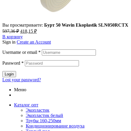
Вы просматриваете:
Бурт 50 Wavin Ekoplastik SLN050RCTX
Первоначальная
Текущая
597,36
₽
418,15
₽
цена
цена:
В корзину
составляла
418,15 ₽.
Sign in
Create an Account
597,36 ₽.
Username or email
*
Password
*
Login
Lost your password?
Меню
Каталог опт
Экопластик
Экопластик белый
Трубы 160-250мм
Кондиционирование воздуха