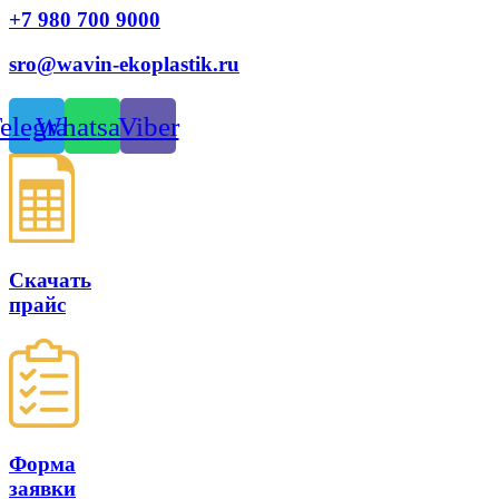
+7 980 700 9
000
sro@wavin-ekoplastik.ru
elegram
Whatsapp
Viber
Скачать
прайс
Форма
заявки