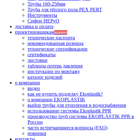
Трубы 160-250мм
Труба для тёплого пола PEX PERT
Инструменты
Сифон HEPvO
доставка и оплата
проектировщикам
важное
технические паспорта
рекомендованная розница
технические спецификации
сертификаты
листовки
таблицы потерь давления
инструкции по монтажу
каталог изделий
о компании
видео
как не купить подделку Ekoplastik?
о компании EKOPLASTIK
выбор трубы для отопления и водоснабжения
использование системы Ekoplastik PPR
производство труб системы EKOPLASTIK PPR в
России
часто встречающиеся вопросы (FAQ)
новинки
контакты