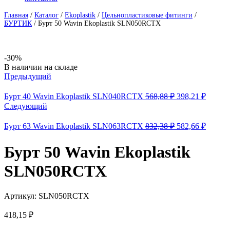
Главная
/
Каталог
/
Ekoplastik
/
Цельнопластиковые фитинги
/
БУРТИК
/
Бурт 50 Wavin Ekoplastik SLN050RCTX
-30%
Availability:
В наличии на складе
Предыдущий
Первоначальна
Текущ
Бурт 40 Wavin Ekoplastik SLN040RCTX
568,88
₽
398,21
₽
цена
цена:
Следующий
составляла
398,21 
568,88 ₽.
Первоначальна
Текущ
Бурт 63 Wavin Ekoplastik SLN063RCTX
832,38
₽
582,66
₽
цена
цена:
составляла
582,66 
Бурт 50 Wavin Ekoplastik
832,38 ₽.
SLN050RCTX
Артикул:
SLN050RCTX
418,15
₽