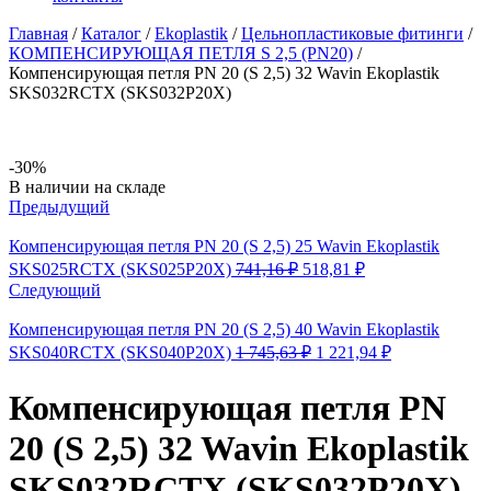
Главная
/
Каталог
/
Ekoplastik
/
Цельнопластиковые фитинги
/
КОМПЕНСИРУЮЩАЯ ПЕТЛЯ S 2,5 (PN20)
/
Компенсирующая петля PN 20 (S 2,5) 32 Wavin Ekoplastik
SKS032RCTX (SKS032P20X)
-30%
Availability:
В наличии на складе
Предыдущий
Компенсирующая петля PN 20 (S 2,5) 25 Wavin Ekoplastik
Первоначальная
Текущая
SKS025RCTX (SKS025P20X)
741,16
₽
518,81
₽
цена
цена:
Следующий
составляла
518,81 ₽.
741,16 ₽.
Компенсирующая петля PN 20 (S 2,5) 40 Wavin Ekoplastik
Первоначальная
Текущая
SKS040RCTX (SKS040P20X)
1 745,63
₽
1 221,94
₽
цена
цена:
составляла
1
Компенсирующая петля PN
1
221,94 ₽.
745,63 ₽.
20 (S 2,5) 32 Wavin Ekoplastik
SKS032RCTX (SKS032P20X)