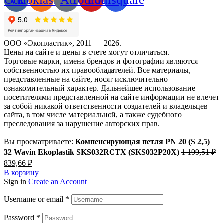
ООО «Экопластик», 2011 — 2026.
Цены на сайте и цены в счете могут отличаться.
Торговые марки, имена брендов и фотографии являются
собственностью их правообладателей. Все материалы,
представленные на сайте, носят исключительно
ознакомительный характер. Дальнейшее использование
посетителями представленной на сайте информации не влечет
за собой никакой ответственности создателей и владельцев
сайта, в том числе материальной, а также судебного
преследования за нарушение авторских прав.
Вы просматриваете:
Компенсирующая петля PN 20 (S 2,5)
32 Wavin Ekoplastik SKS032RCTX (SKS032P20X)
1 199,51
₽
Первоначальная
Текущая
839,66
₽
цена
цена:
В корзину
составляла
839,66 ₽.
Sign in
Create an Account
1
199,51 ₽.
Username or email
*
Password
*