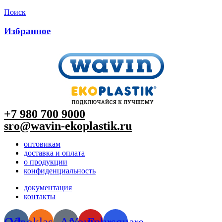
Поиск
Избранное
+7 980 700 9
000
sro@wavin-ekoplastik.ru
оптовикам
доставка и оплата
о продукции
конфиденциальность
документация
контакты
Odnoklassniki
Vk
At
Youtube
Foursquare