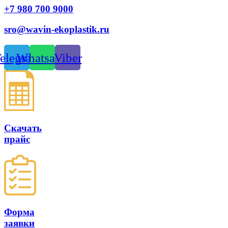
+7 980 700 9
000
sro@wavin-ekoplastik.ru
elegram
Whatsapp
Viber
Скачать
прайс
Форма
заявки