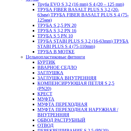
Труба EVO S 3,2 (16 mm) S 4 (20 – 125 mm)
ТРУБА FIBER BASALT PLUS S 3,2 (20-
63мм) ТРУБА FIBER BASALT PLUS S 4 (75-
125мм)
ТРУБА S 2,5 PN 20
ТРУБА S 3,2 PN 16
ТРУБА S 5 PN 10
ТРУБА STABI PLUS S 3,2 (16-63mm) ТРУБА
STABI PLUS S 4 (75-110mm)
ТРУБА В МОТКЕ
Цельнопластиковые фитинги
БУРТИК
ВВАРНОЕ СЕДЛО
ЗАГЛУШКА
ЗАГЛУШКА ВНУТРЕННЯЯ
КОМПЕНСИРУЮЩАЯ ПЕТЛЯ S 2,5
(PN20)
КРЕСТ
МУФТА
МУФТА ПЕРЕХОДНАЯ
МУФТА ПЕРЕХОДНАЯ НАРУЖНАЯ /
ВНУТРЕННЯЯ
ОБВОД РАСТРУБНЫЙ
ОТВОД
ПЕРЕКРЕЩИВАНИЕ S 2,5 (PN20)