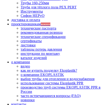
Трубы 160-250мм
Труба для тёплого пола PEX PERT
Инструменты
Сифон HEPvO
доставка и оплата
проектировщикам
важное
технические паспорта
рекомендованная розница
технические спецификации
сертификаты
листовки
таблицы потерь давления
инструкции по монтажу
каталог изделий
о компании
видео
как не купить подделку Ekoplastik?
о компании EKOPLASTIK
выбор трубы для отопления и водоснабжения
использование системы Ekoplastik PPR
производство труб системы EKOPLASTIK PPR в
России
часто встречающиеся вопросы (FAQ)
новинки
контакты