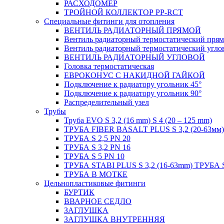
РАСХОДОМЕР
ТРОЙНОЙ КОЛЛЕКТОР PP-RCT
Специальные фитинги для отопления
ВЕНТИЛЬ РАДИАТОРНЫЙ ПРЯМОЙ
Вентиль радиаторный термостатический пря
Вентиль радиаторный термостатический угло
ВЕНТИЛЬ РАДИАТОРНЫЙ УГЛОВОЙ
Головка термостатическая
ЕВРОКОНУС С НАКИДНОЙ ГАЙКОЙ
Подключение к радиатору угольник 45°
Подключение к радиатору угольник 90°
Распределительный узел
Трубы
Труба EVO S 3,2 (16 mm) S 4 (20 – 125 mm)
ТРУБА FIBER BASALT PLUS S 3,2 (20-63мм)
ТРУБА S 2,5 PN 20
ТРУБА S 3,2 PN 16
ТРУБА S 5 PN 10
ТРУБА STABI PLUS S 3,2 (16-63mm) ТРУБА 
ТРУБА В МОТКЕ
Цельнопластиковые фитинги
БУРТИК
ВВАРНОЕ СЕДЛО
ЗАГЛУШКА
ЗАГЛУШКА ВНУТРЕННЯЯ