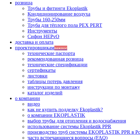
розница
Трубы и фитинги Ekoplastik
Кондиционирование воздуха
Трубы 160-250мм
Труба для тёплого пола PEX PERT
Инструменты
Сифон HEPvO
доставка и оплата
проектировщикам
важное
технические паспорта
рекомендованная розница
технические спецификации
сертификаты
листовки
таблицы потерь давления
инструкции по монтажу
каталог изделий
о компании
видео
как не купить подделку Ekoplastik?
о компании EKOPLASTIK
выбор трубы для отопления и водоснабжения
использование системы Ekoplastik PPR
производство труб системы EKOPLASTIK PPR в Р
часто встречающиеся вопросы (FAQ)