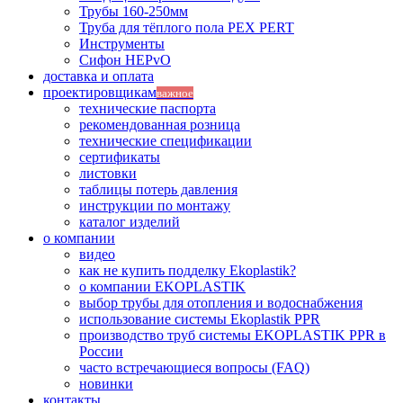
Трубы 160-250мм
Труба для тёплого пола PEX PERT
Инструменты
Сифон HEPvO
доставка и оплата
проектировщикам
важное
технические паспорта
рекомендованная розница
технические спецификации
сертификаты
листовки
таблицы потерь давления
инструкции по монтажу
каталог изделий
о компании
видео
как не купить подделку Ekoplastik?
о компании EKOPLASTIK
выбор трубы для отопления и водоснабжения
использование системы Ekoplastik PPR
производство труб системы EKOPLASTIK PPR в
России
часто встречающиеся вопросы (FAQ)
новинки
контакты