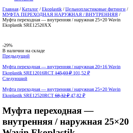
Главная
/
Каталог
/
Ekoplastik
/
Цельнопластиковые фитинги
/
МУФТА ПЕРЕХОДНАЯ НАРУЖНАЯ / ВНУТРЕННЯЯ
/
Муфта переходная — внутренняя / наружная 25×20 Wavin
Ekoplastik SRE12520XX
-29%
Availability:
В наличии на складе
Предыдущий
Муфта переходная — внутренняя / наружная 20×16 Wavin
Первоначальная
Текущая
Ekoplastik SRE12016RCT
145,03
₽
101,52
₽
цена
цена:
Следующий
составляла
101,52 ₽.
145,03 ₽.
Муфта переходная — внутренняя / наружная 25×20 Wavin
Первоначальная
Текущая
Ekoplastik SRE12520RCT
68,32
₽
47,82
₽
цена
цена:
составляла
47,82 ₽.
Муфта переходная —
68,32 ₽.
внутренняя / наружная 25×20
Wavin Ekoplastik