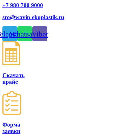
+7 980 700 9
000
sro@wavin-ekoplastik.ru
elegram
Whatsapp
Viber
Скачать
прайс
Форма
заявки