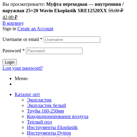
Вы просматриваете:
Муфта переходная — внутренняя /
наружная 25×20 Wavin Ekoplastik SRE12520XX
59,00
₽
Первоначальная
Текущая
42,00
₽
цена
цена:
В корзину
составляла
42,00 ₽.
Sign in
Create an Account
59,00 ₽.
Username or email
*
Password
*
Login
Lost your password?
Меню
Каталог опт
Экопластик
Экопластик белый
Трубы 160-250мм
Кондиционирование воздуха
Теплый пол
Инструменты Ekoplastik
Инструменты Dytron