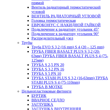
прямой
Вентиль радиаторный термостатический
угловой
ВЕНТИЛЬ РАДИАТОРНЫЙ УГЛОВОЙ
Головка термостатическая
ЕВРОКОНУС С НАКИДНОЙ ГАЙКОЙ
Подключение к радиатору угольник 45°
Подключение к радиатору угольник 90°
Распределительный узел
Трубы
Труба EVO S 3,2 (16 mm) S 4 (20 – 125 mm)
ТРУБА FIBER BASALT PLUS S 3,2 (20-
63мм) ТРУБА FIBER BASALT PLUS S 4 (75-
125мм)
ТРУБА S 2,5 PN 20
ТРУБА S 3,2 PN 16
ТРУБА S 5 PN 10
ТРУБА STABI PLUS S 3,2 (16-63mm) ТРУБА
STABI PLUS S 4 (75-110mm)
ТРУБА В МОТКЕ
Цельнопластиковые фитинги
БУРТИК
ВВАРНОЕ СЕДЛО
ЗАГЛУШКА
ЗАГЛУШКА ВНУТРЕННЯЯ