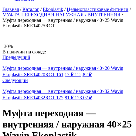
Главная
/
Каталог
/
Ekoplastik
/
Цельнопластиковые фитинги
/
МУФТА ПЕРЕХОДНАЯ НАРУЖНАЯ / ВНУТРЕННЯЯ
/
Муфта переходная — внутренняя / наружная 40×25 Wavin
Ekoplastik SRE14025RCT
-30%
Availability:
В наличии на складе
Предыдущий
Муфта переходная — внутренняя / наружная 40×20 Wavin
Первоначальная
Текущая
Ekoplastik SRE14020RCT
161,17
₽
112,82
₽
цена
цена:
Следующий
составляла
112,82 ₽.
161,17 ₽.
Муфта переходная — внутренняя / наружная 40×32 Wavin
Первоначальная
Текущая
Ekoplastik SRE14032RCT
175,81
₽
123,07
₽
цена
цена:
составляла
123,07 ₽.
Муфта переходная —
175,81 ₽.
внутренняя / наружная 40×25
Wavin Ekoplastik