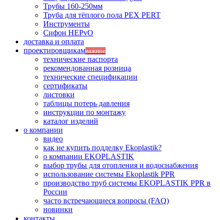
Трубы 160-250мм
Труба для тёплого пола PEX PERT
Инструменты
Сифон HEPvO
доставка и оплата
проектировщикам
важное
технические паспорта
рекомендованная розница
технические спецификации
сертификаты
листовки
таблицы потерь давления
инструкции по монтажу
каталог изделий
о компании
видео
как не купить подделку Ekoplastik?
о компании EKOPLASTIK
выбор трубы для отопления и водоснабжения
использование системы Ekoplastik PPR
производство труб системы EKOPLASTIK PPR в
России
часто встречающиеся вопросы (FAQ)
новинки
контакты