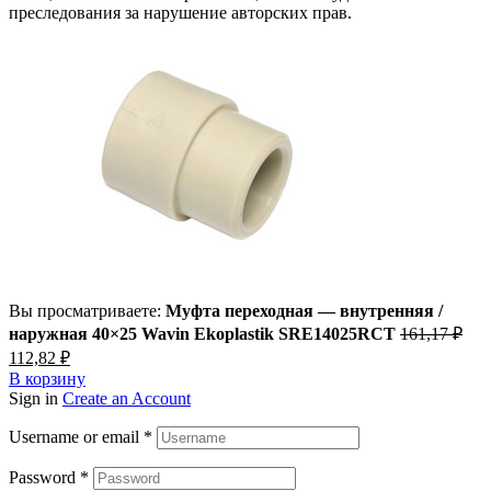
преследования за нарушение авторских прав.
Вы просматриваете:
Муфта переходная — внутренняя /
наружная 40×25 Wavin Ekoplastik SRE14025RCT
161,17
₽
Первоначальная
Текущая
112,82
₽
цена
цена:
В корзину
составляла
112,82 ₽.
Sign in
Create an Account
161,17 ₽.
Username or email
*
Password
*