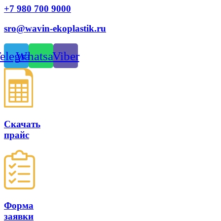
+7 980 700 9
000
sro@wavin-ekoplastik.ru
elegram
Whatsapp
Viber
Скачать
прайс
Форма
заявки