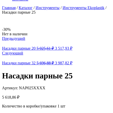
Главная
/
Каталог
/
Инструменты
/
Инструменты Ekoplastik
/
Насадки парные 25
-30%
Availability:
Нет в наличии
Предыдущий
Первоначальная
Текущая
Насадки парные 20
5 025,61
₽
3 517,93
₽
цена
цена:
Следующий
составляла
3
5
517,93 ₽.
Первоначальная
Текущая
Насадки парные 32
5 696,88
₽
3 987,82
₽
025,61 ₽.
цена
цена:
составляла
3
Насадки парные 25
5
987,82 ₽.
696,88 ₽.
Артикул:
NAP025XXXX
5 618,86
₽
Количество в коробке/упаковке
1 шт