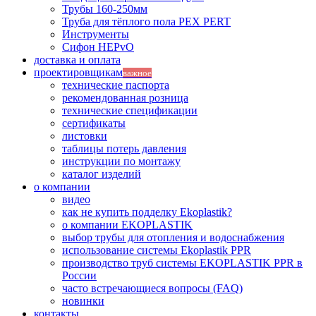
Трубы 160-250мм
Труба для тёплого пола PEX PERT
Инструменты
Сифон HEPvO
доставка и оплата
проектировщикам
важное
технические паспорта
рекомендованная розница
технические спецификации
сертификаты
листовки
таблицы потерь давления
инструкции по монтажу
каталог изделий
о компании
видео
как не купить подделку Ekoplastik?
о компании EKOPLASTIK
выбор трубы для отопления и водоснабжения
использование системы Ekoplastik PPR
производство труб системы EKOPLASTIK PPR в
России
часто встречающиеся вопросы (FAQ)
новинки
контакты