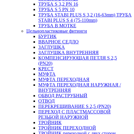
ТРУБА S 3,2 PN 16
ТРУБА S 5 PN 10
ТРУБА STABI PLUS S 3,2 (16-63mm) ТРУБА
STABI PLUS S 4 (75-110mm)
ТРУБА В МОТКЕ
Цельнопластиковые фитинги
БУРТИК
ВВАРНОЕ СЕДЛО
ЗАГЛУШКА
ЗАГЛУШКА ВНУТРЕННЯЯ
КОМПЕНСИРУЮЩАЯ ПЕТЛЯ S 2,5
(PN20)
КРЕСТ
МУФТА
МУФТА ПЕРЕХОДНАЯ
МУФТА ПЕРЕХОДНАЯ НАРУЖНАЯ /
ВНУТРЕННЯЯ
ОБВОД РАСТРУБНЫЙ
ОТВОД
ПЕРЕКРЕЩИВАНИЕ S 2,5 (PN20)
ПЕРЕХОД С ПЛАСТМАССОВОЙ
РЕЗЬБОЙ НАРУЖНОЙ
ТРОЙНИК
ТРОЙНИК ПЕРЕXОДНОЙ
ТРОЙНИК переходной с двух сторон