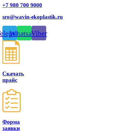
+7 980 700 9
000
sro@wavin-ekoplastik.ru
elegram
Whatsapp
Viber
Скачать
прайс
Форма
заявки