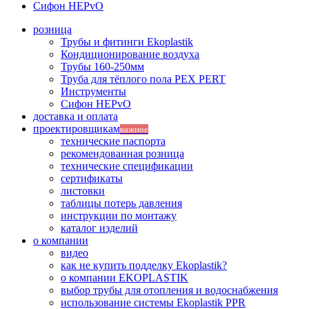
Сифон HEPvO
розница
Трубы и фитинги Ekoplastik
Кондиционирование воздуха
Трубы 160-250мм
Труба для тёплого пола PEX PERT
Инструменты
Сифон HEPvO
доставка и оплата
проектировщикам
важное
технические паспорта
рекомендованная розница
технические спецификации
сертификаты
листовки
таблицы потерь давления
инструкции по монтажу
каталог изделий
о компании
видео
как не купить подделку Ekoplastik?
о компании EKOPLASTIK
выбор трубы для отопления и водоснабжения
использование системы Ekoplastik PPR