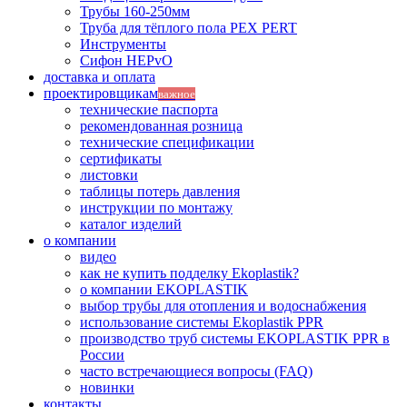
Трубы 160-250мм
Труба для тёплого пола PEX PERT
Инструменты
Сифон HEPvO
доставка и оплата
проектировщикам
важное
технические паспорта
рекомендованная розница
технические спецификации
сертификаты
листовки
таблицы потерь давления
инструкции по монтажу
каталог изделий
о компании
видео
как не купить подделку Ekoplastik?
о компании EKOPLASTIK
выбор трубы для отопления и водоснабжения
использование системы Ekoplastik PPR
производство труб системы EKOPLASTIK PPR в
России
часто встречающиеся вопросы (FAQ)
новинки
контакты