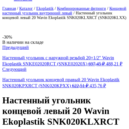
Главная
/
Каталог
/
Ekoplastik
/
Комбинированные фитинги
/
Концевой
настенный угольник внутренний левый
/
Настенный угольник
концевой левый 20 Wavin Ekoplastik SNK020KLXRCT (SNK020KLXX)
-30%
Availability:
В наличии на складе
Предыдущий
Настенный угольник с наружной резьбой 20×1/2″ Wavin
Первоначал
Те
Ekoplastik SNKE02020RCT (SNKE02020X)
697,45
₽
488,21
₽
цена
цен
Следующий
составляла
488
697,45 ₽.
Настенный угольник концевой правый 20 Wavin Ekoplastik
Первоначальная
Текущая
SNK020KPXRCT (SNK020KPXX)
622,51
₽
435,76
₽
цена
цена:
составляла
435,76 ₽.
Настенный угольник
622,51 ₽.
концевой левый 20 Wavin
Ekoplastik SNK020KLXRCT