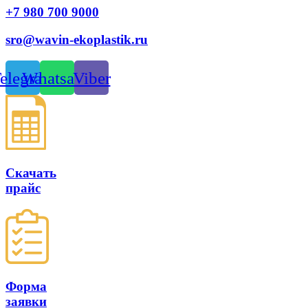
+7 980 700 9
000
sro@wavin-ekoplastik.ru
elegram
Whatsapp
Viber
Скачать
прайс
Форма
заявки