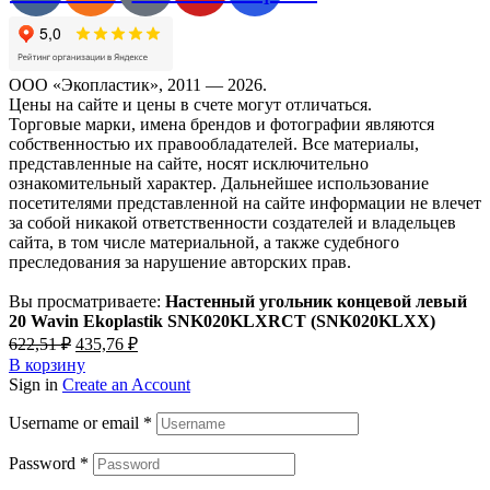
ООО «Экопластик», 2011 — 2026.
Цены на сайте и цены в счете могут отличаться.
Торговые марки, имена брендов и фотографии являются
собственностью их правообладателей. Все материалы,
представленные на сайте, носят исключительно
ознакомительный характер. Дальнейшее использование
посетителями представленной на сайте информации не влечет
за собой никакой ответственности создателей и владельцев
сайта, в том числе материальной, а также судебного
преследования за нарушение авторских прав.
Вы просматриваете:
Настенный угольник концевой левый
20 Wavin Ekoplastik SNK020KLXRCT (SNK020KLXX)
Первоначальная
Текущая
622,51
₽
435,76
₽
цена
цена:
В корзину
составляла
435,76 ₽.
Sign in
Create an Account
622,51 ₽.
Username or email
*
Password
*