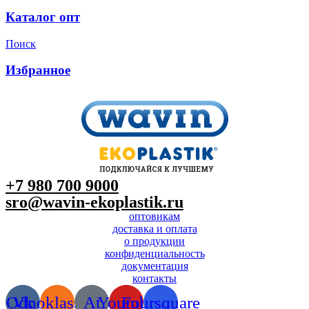
Каталог опт
Поиск
Избранное
+7 980 700 9
000
sro@wavin-ekoplastik.ru
оптовикам
доставка и оплата
о продукции
конфиденциальность
документация
контакты
Odnoklassniki
Vk
At
Youtube
Foursquare