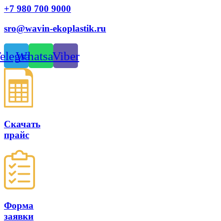
+7 980 700 9
000
sro@wavin-ekoplastik.ru
elegram
Whatsapp
Viber
Скачать
прайс
Форма
заявки