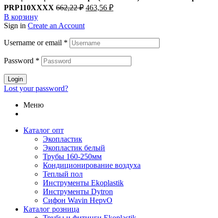
Первоначальная
Текущая
PRP110XXXX
662,22
₽
463,56
₽
цена
цена:
В корзину
составляла
463,56 ₽.
Sign in
Create an Account
662,22 ₽.
Username or email
*
Password
*
Login
Lost your password?
Меню
Каталог опт
Экопластик
Экопластик белый
Трубы 160-250мм
Кондиционирование воздуха
Теплый пол
Инструменты Ekoplastik
Инструменты Dytron
Сифон Wavin HepvO
Каталог розница
Трубы и фитинги Ekoplastik