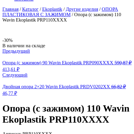
Главная
/
Каталог
/
Ekoplastik
/
Другие изделия
/
ОПОРА
ПЛАСТИКОВАЯ С ЗАЖИМОМ
/
Опора (с зажимом) 110
Wavin Ekoplastik PRP110XXXX
-30%
Availability:
В наличии на складе
Предыдущий
Опора (с зажимом) 90 Wavin Ekoplastik PRP090XXXX
590,87
₽
Первоначальная
Текущая
413,61
₽
цена
цена:
Следующий
составляла
413,61 ₽.
590,87 ₽.
Двойная опора 2×20 Wavin Ekoplastik PRDV0202XX
66,82
₽
Первоначальная
Текущая
46,77
₽
цена
цена:
составляла
46,77 ₽.
Опора (с зажимом) 110 Wavin
66,82 ₽.
Ekoplastik PRP110XXXX
Артикул:
PRP110XXXX