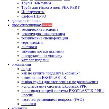
Трубы 160-250мм
Труба для тёплого пола PEX PERT
Инструменты
Сифон HEPvO
доставка и оплата
проектировщикам
важное
технические паспорта
рекомендованная розница
технические спецификации
сертификаты
листовки
таблицы потерь давления
инструкции по монтажу
каталог изделий
о компании
видео
как не купить подделку Ekoplastik?
о компании EKOPLASTIK
выбор трубы для отопления и водоснабжения
использование системы Ekoplastik PPR
производство труб системы EKOPLASTIK PPR в
России
часто встречающиеся вопросы (FAQ)
новинки
контакты