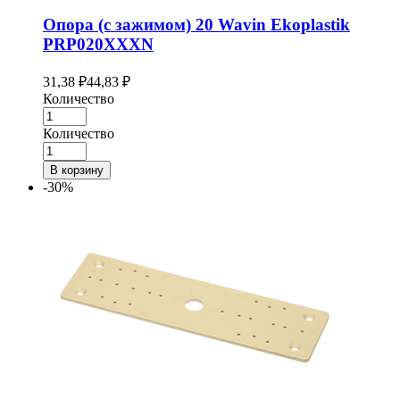
Опора (с зажимом) 20 Wavin Ekoplastik
PRP020XXXN
31,38
₽
44,83
₽
Количество
Количество
В корзину
-30%