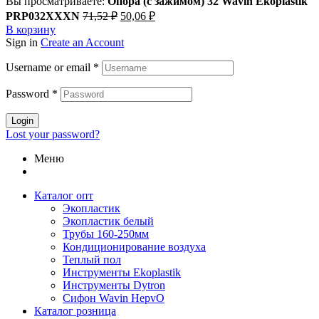
Вы просматриваете:
Опора (с зажимом) 32 Wavin Ekoplastik
Первоначальная
Текущая
PRP032XXXN
71,52
₽
50,06
₽
цена
цена:
В корзину
составляла
50,06 ₽.
Sign in
Create an Account
71,52 ₽.
Username or email
*
Password
*
Login
Lost your password?
Меню
Каталог опт
Экопластик
Экопластик белый
Трубы 160-250мм
Кондиционирование воздуха
Теплый пол
Инструменты Ekoplastik
Инструменты Dytron
Сифон Wavin HepvO
Каталог розница