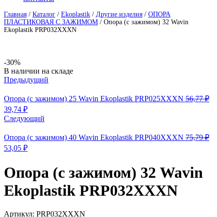
Главная
/
Каталог
/
Ekoplastik
/
Другие изделия
/
ОПОРА
ПЛАСТИКОВАЯ С ЗАЖИМОМ
/
Опора (с зажимом) 32 Wavin
Ekoplastik PRP032XXXN
-30%
Availability:
В наличии на складе
Предыдущий
Опора (с зажимом) 25 Wavin Ekoplastik PRP025XXXN
56,77
₽
Первоначальная
Текущая
39,74
₽
цена
цена:
Следующий
составляла
39,74 ₽.
56,77 ₽.
Опора (с зажимом) 40 Wavin Ekoplastik PRP040XXXN
75,79
₽
Первоначальная
Текущая
53,05
₽
цена
цена:
составляла
53,05 ₽.
Опора (с зажимом) 32 Wavin
75,79 ₽.
Ekoplastik PRP032XXXN
Артикул:
PRP032XXXN