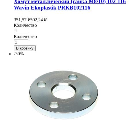
Хомут металлический (гайка M8/10) 102-116
Wavin Ekoplastik PRKB102116
351,57
₽
502,24
₽
Количество
Количество
В корзину
-30%