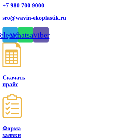
+7 980 700 9
000
sro@wavin-ekoplastik.ru
elegram
Whatsapp
Viber
Скачать
прайс
Форма
заявки