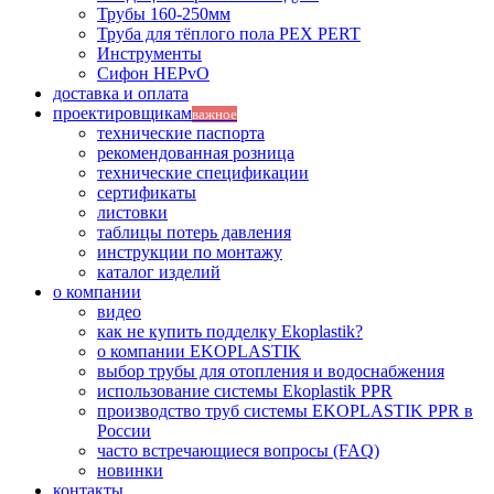
Трубы 160-250мм
Труба для тёплого пола PEX PERT
Инструменты
Сифон HEPvO
доставка и оплата
проектировщикам
важное
технические паспорта
рекомендованная розница
технические спецификации
сертификаты
листовки
таблицы потерь давления
инструкции по монтажу
каталог изделий
о компании
видео
как не купить подделку Ekoplastik?
о компании EKOPLASTIK
выбор трубы для отопления и водоснабжения
использование системы Ekoplastik PPR
производство труб системы EKOPLASTIK PPR в
России
часто встречающиеся вопросы (FAQ)
новинки
контакты