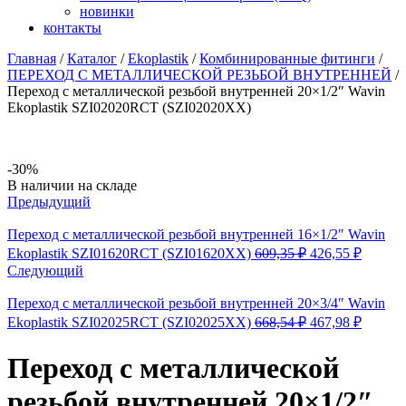
новинки
контакты
Главная
/
Каталог
/
Ekoplastik
/
Комбинированные фитинги
/
ПЕРЕХОД С МЕТАЛЛИЧЕСКОЙ РЕЗЬБОЙ ВНУТРЕННЕЙ
/
Переход с металлической резьбой внутренней 20×1/2″ Wavin
Ekoplastik SZI02020RCT (SZI02020XX)
-30%
Availability:
В наличии на складе
Предыдущий
Переход с металлической резьбой внутренней 16×1/2″ Wavin
Первоначальна
Текуща
Ekoplastik SZI01620RCT (SZI01620XX)
609,35
₽
426,55
₽
цена
цена:
Следующий
составляла
426,55 
609,35 ₽.
Переход с металлической резьбой внутренней 20×3/4″ Wavin
Первоначальна
Текуща
Ekoplastik SZI02025RCT (SZI02025XX)
668,54
₽
467,98
₽
цена
цена:
составляла
467,98 
Переход с металлической
668,54 ₽.
резьбой внутренней 20×1/2″