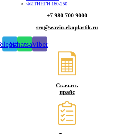
ФИТИНГИ 160-250
+7 980 700 9
000
sro@wavin-ekoplastik.ru
elegram
Whatsapp
Viber
Скачать
прайс