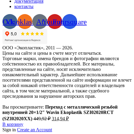
документация
контакты
Odnoklassniki
Vk
At
Youtube
Foursquare
ООО «Экопластик», 2011 — 2026.
Цены на сайте и цены в счете могут отличаться.
Торговые марки, имена брендов и фотографии являются
собственностью их правообладателей. Все материалы,
представленные на сайте, носят исключительно
ознакомительный характер. Дальнейшее использование
посетителями представленной на сайте информации не влечет
за собой никакой ответственности создателей и владельцев
сайта, в том числе материальной, а также судебного
преследования за нарушение авторских прав.
Вы просматриваете:
Переход с металлической резьбой
внутренней 20×1/2″ Wavin Ekoplastik SZI02020RCT
Первоначальная
Текущая
(SZI02020XX)
449,92
₽
314,94
₽
цена
цена:
В корзину
составляла
314,94 ₽.
Sign in
Create an Account