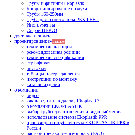
Трубы и фитинги Ekoplastik
Кондиционирование воздуха
Трубы 160-250мм
Труба для тёплого пола PEX PERT
Инструменты
Сифон HEPvO
доставка и оплата
проектировщикам
важное
технические паспорта
рекомендованная розница
технические спецификации
сертификаты
листовки
таблицы потерь давления
инструкции по монтажу
каталог изделий
о компании
видео
как не купить подделку Ekoplastik?
о компании EKOPLASTIK
выбор трубы для отопления и водоснабжения
использование системы Ekoplastik PPR
производство труб системы EKOPLASTIK PPR в
России
часто встречающиеся вопросы (FAQ)