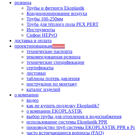
розница
Трубы и фитинги Ekoplastik
Кондиционирование воздуха
Трубы 160-250мм
Труба для тёплого пола PEX PERT
Инструменты
Сифон HEPvO
доставка и оплата
проектировщикам
важное
технические паспорта
рекомендованная розница
технические спецификации
сертификаты
листовки
таблицы потерь давления
инструкции по монтажу
каталог изделий
о компании
видео
как не купить подделку Ekoplastik?
о компании EKOPLASTIK
выбор трубы для отопления и водоснабжения
использование системы Ekoplastik PPR
производство труб системы EKOPLASTIK PPR в Р
часто встречающиеся вопросы (FAQ)