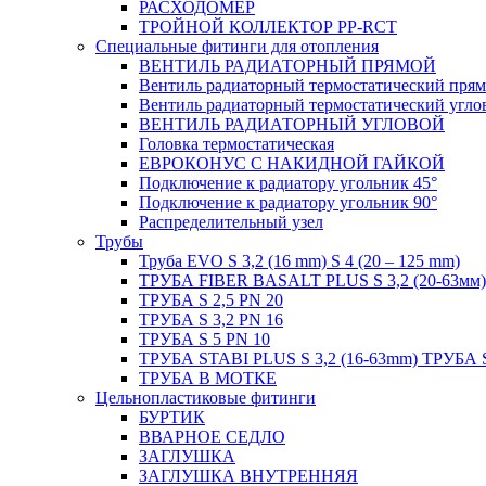
РАСХОДОМЕР
ТРОЙНОЙ КОЛЛЕКТОР PP-RCT
Специальные фитинги для отопления
ВЕНТИЛЬ РАДИАТОРНЫЙ ПРЯМОЙ
Вентиль радиаторный термостатический пря
Вентиль радиаторный термостатический угло
ВЕНТИЛЬ РАДИАТОРНЫЙ УГЛОВОЙ
Головка термостатическая
ЕВРОКОНУС С НАКИДНОЙ ГАЙКОЙ
Подключение к радиатору угольник 45°
Подключение к радиатору угольник 90°
Распределительный узел
Трубы
Труба EVO S 3,2 (16 mm) S 4 (20 – 125 mm)
ТРУБА FIBER BASALT PLUS S 3,2 (20-63мм)
ТРУБА S 2,5 PN 20
ТРУБА S 3,2 PN 16
ТРУБА S 5 PN 10
ТРУБА STABI PLUS S 3,2 (16-63mm) ТРУБА 
ТРУБА В МОТКЕ
Цельнопластиковые фитинги
БУРТИК
ВВАРНОЕ СЕДЛО
ЗАГЛУШКА
ЗАГЛУШКА ВНУТРЕННЯЯ