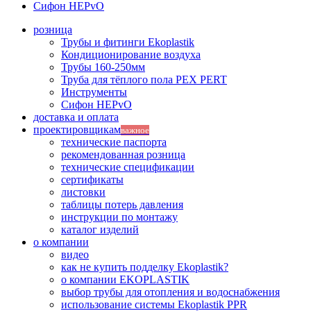
Сифон HEPvO
розница
Трубы и фитинги Ekoplastik
Кондиционирование воздуха
Трубы 160-250мм
Труба для тёплого пола PEX PERT
Инструменты
Сифон HEPvO
доставка и оплата
проектировщикам
важное
технические паспорта
рекомендованная розница
технические спецификации
сертификаты
листовки
таблицы потерь давления
инструкции по монтажу
каталог изделий
о компании
видео
как не купить подделку Ekoplastik?
о компании EKOPLASTIK
выбор трубы для отопления и водоснабжения
использование системы Ekoplastik PPR