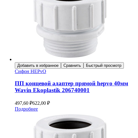
Добавить в избранное
Сравнить
Быстрый просмотр
Сифон HEPvO
ПП концевой адаптер прямой hepvo 40мм
Wavin Ekoplastik 206740001
497,60
₽
622,00
₽
Подробнее