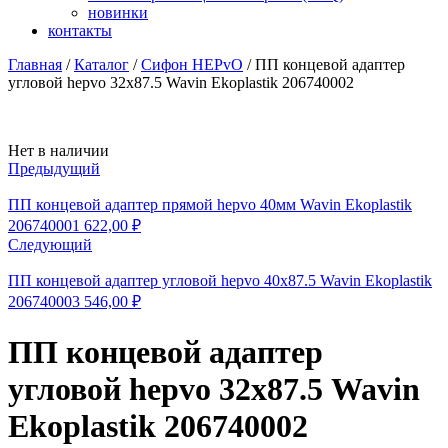
новинки
контакты
Главная
/
Каталог
/
Сифон HEPvO
/
ПП концевой адаптер
угловой hepvo 32х87.5 Wavin Ekoplastik 206740002
Availability:
Нет в наличии
Предыдущий
ПП концевой адаптер прямой hepvo 40мм Wavin Ekoplastik
206740001
622,00
₽
Следующий
ПП концевой адаптер угловой hepvo 40х87.5 Wavin Ekoplastik
206740003
546,00
₽
ПП концевой адаптер
угловой hepvo 32х87.5 Wavin
Ekoplastik 206740002