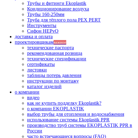
Трубы и фитинги Ekoplastik
Кондиционирование воздуха
Трубы 160-250мм
Труба для тёплого пола PEX PERT
Инструменты
Сифон HEPvO
доставка и оплата
проектировщикам
важное
технические паспорта
рекомендованная розница
технические спецификации
сертификаты
листовки
таблицы потерь давления
инструкции по монтажу
каталог изделий
о компании
видео
как не купить подделку Ekoplastik?
о компании EKOPLASTIK
выбор трубы для отопления и водоснабжения
использование системы Ekoplastik PPR
производство труб системы EKOPLASTIK PPR в
России
часто встречающиеся вопросы (FAQ)