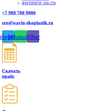
ФИТИНГИ 160-250
+7 980 700 9
000
sro@wavin-ekoplastik.ru
elegram
Whatsapp
Viber
Скачать
прайс