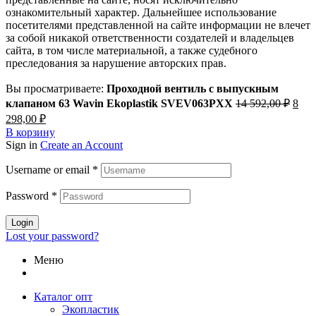
ознакомительный характер. Дальнейшее использование
посетителями представленной на сайте информации не влечет
за собой никакой ответственности создателей и владельцев
сайта, в том числе материальной, а также судебного
преследования за нарушение авторских прав.
Вы просматриваете:
Проходной вентиль с выпускным
Перв
клапаном 63 Wavin Ekoplastik SVEV063PXX
14 592,00
₽
8
цена
Текущая
298,00
₽
сост
цена:
В корзину
14
8
Sign in
Create an Account
592,0
298,00 ₽.
Username or email
*
Password
*
Login
Lost your password?
Меню
Каталог опт
Экопластик