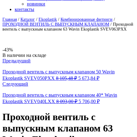
новинки
контакты
Главная
/
Каталог
/
Ekoplastik
/
Комбинированные фитинги
/
ПРОХОДНОЙ ВЕНТИЛЬ С ВЫПУСКНЫМ КЛАПАНОМ
/
Проходной
вентиль с выпускным клапаном 63 Wavin Ekoplastik SVEV063PXX
-43%
Availability:
В наличии на складе
Предыдущий
Проходной вентиль с выпускным клапаном 50 Wavin
Первоначальная
Текущая
Ekoplastik SVEV050PXX
8 105,48
₽
5 673,84
₽
цена
цена:
Следующий
составляла
5
8
673,84 ₽.
Проходной вентиль с выпускным клапаном 40* Wavin
105,48 ₽.
Первоначальная
Текущая
Ekoplastik SVEV040LXX
8 093,00
₽
5 706,00
₽
цена
цена:
составляла
5
Проходной вентиль с
8
706,00 ₽.
093,00 ₽.
выпускным клапаном 63