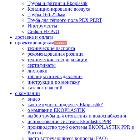
Трубы и фитинги Ekoplastik
Кондиционирование воздуха
Трубы 160-250мм
Труба для тёплого пола PEX PERT
Инструменты
Сифон HEPvO
доставка и оплата
проектировщикам
важное
технические паспорта
рекомендованная розница
технические спецификации
сертификаты
листовки
таблицы потерь давления
инструкции по монтажу
каталог изделий
о компании
видео
как не купить подделку Ekoplastik?
о компании EKOPLASTIK
выбор трубы для отопления и водоснабжения
использование системы Ekoplastik PPR
производство труб системы EKOPLASTIK PPR в
России
часто встречающиеся вопросы (FAQ)