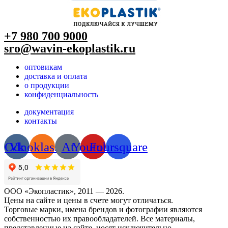
+7 980 700 9
000
sro@wavin-ekoplastik.ru
оптовикам
доставка и оплата
о продукции
конфиденциальность
документация
контакты
Odnoklassniki
Vk
At
Youtube
Foursquare
ООО «Экопластик», 2011 — 2026.
Цены на сайте и цены в счете могут отличаться.
Торговые марки, имена брендов и фотографии являются
собственностью их правообладателей. Все материалы,
представленные на сайте, носят исключительно