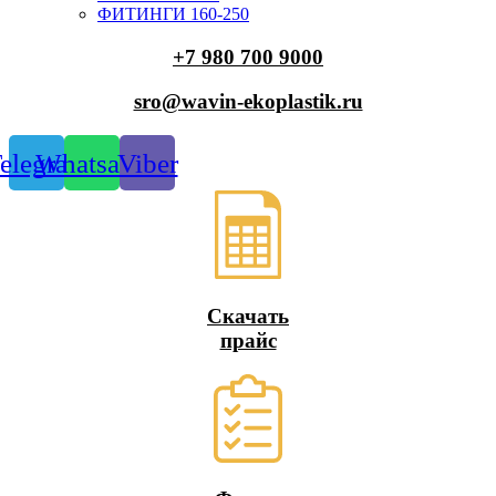
ФИТИНГИ 160-250
+7 980 700 9
000
sro@wavin-ekoplastik.ru
elegram
Whatsapp
Viber
Скачать
прайс