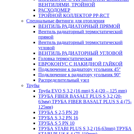
ВЕНТИЛЯМИ, ТРОЙНОЙ
РАСХОДОМЕР
ТРОЙНОЙ КОЛЛЕКТОР PP-RCT
Специальные фитинги для отопления
ВЕНТИЛЬ РАДИАТОРНЫЙ ПРЯМОЙ
Вентиль радиаторный термостатический
прямой
Вентиль радиаторный термостатический
угловой
ВЕНТИЛЬ РАДИАТОРНЫЙ УГЛОВОЙ
Головка термостатическая
ЕВРОКОНУС С НАКИДНОЙ ГАЙКОЙ
Подключение к радиатору угольник 45°
Подключение к радиатору угольник 90°
Распределительный узел
Трубы
Труба EVO S 3,2 (16 mm) S 4 (20 – 125 mm)
ТРУБА FIBER BASALT PLUS S 3,2 (20-
63мм) ТРУБА FIBER BASALT PLUS S 4 (75-
125мм)
ТРУБА S 2,5 PN 20
ТРУБА S 3,2 PN 16
ТРУБА S 5 PN 10
ТРУБА STABI PLUS S 3,2 (16-63mm) ТРУБА
STABI PLUS S 4 (75-110mm)