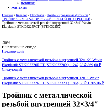
новинки
контакты
Главная
/
Каталог
/
Ekoplastik
/
Комбинированные фитинги
/
ТРОЙНИК С МЕТАЛЛИЧЕСКОЙ РЕЗЬБОЙ ВНУТРЕННЕЙ
/
Тройник с металлической резьбой внутренней 32×3/4″ Wavin
Ekoplastik STKI03225RCT (STKI03225X)
-30%
Availability:
В наличии на складе
Предыдущий
Тройник с металлической резьбой внутренней 32×1/2″ Wavin
Первоначал
Тек
Ekoplastik STKI03220RCT (STKI03220X)
1 242,28
₽
869,60
₽
цена
цен
Следующий
составляла
869
1
Тройник с металлической резьбой внутренней 32×1″ Wavin
242,28 ₽.
Первоначал
Т
Ekoplastik STKI03232RCT (STKI03232X)
1 864,38
₽
1 305,06
₽
цена
ц
составляла
1
Тройник с металлической
1
30
864,38 ₽.
резьбой внутренней 32×3/4″