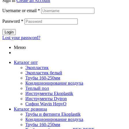
Sign in
Create an Account
1
039,88 ₽.
Username or email
*
Password
*
Login
Lost your password?
Меню
Каталог опт
Экопластик
Экопластик белый
Трубы 160-250мм
Кондиционирование воздуха
Теплый пол
Инструменты Ekoplastik
Инструменты Dytron
Сифон Wavin HepvO
Каталог розница
Трубы и фитинги Ekoplastik
Кондиционирование воздуха
Трубы 160-250мм