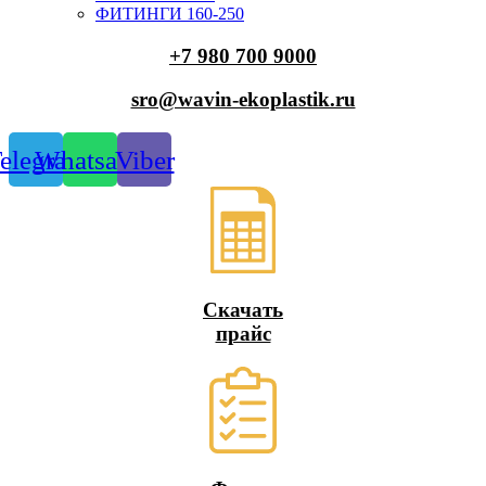
ФИТИНГИ 160-250
+7 980 700 9
000
sro@wavin-ekoplastik.ru
elegram
Whatsapp
Viber
Скачать
прайс