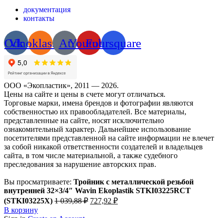
документация
контакты
Odnoklassniki
Vk
At
Youtube
Foursquare
ООО «Экопластик», 2011 — 2026.
Цены на сайте и цены в счете могут отличаться.
Торговые марки, имена брендов и фотографии являются
собственностью их правообладателей. Все материалы,
представленные на сайте, носят исключительно
ознакомительный характер. Дальнейшее использование
посетителями представленной на сайте информации не влечет
за собой никакой ответственности создателей и владельцев
сайта, в том числе материальной, а также судебного
преследования за нарушение авторских прав.
Вы просматриваете:
Тройник с металлической резьбой
внутренней 32×3/4″ Wavin Ekoplastik STKI03225RCT
Первоначальная
Текущая
(STKI03225X)
1 039,88
₽
727,92
₽
цена
цена:
В корзину
составляла
727,92 ₽.