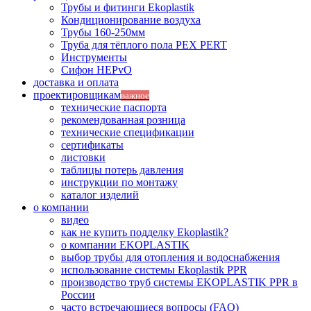
Трубы и фитинги Ekoplastik
Кондиционирование воздуха
Трубы 160-250мм
Труба для тёплого пола PEX PERT
Инструменты
Сифон HEPvO
доставка и оплата
проектировщикам
важное
технические паспорта
рекомендованная розница
технические спецификации
сертификаты
листовки
таблицы потерь давления
инструкции по монтажу
каталог изделий
о компании
видео
как не купить подделку Ekoplastik?
о компании EKOPLASTIK
выбор трубы для отопления и водоснабжения
использование системы Ekoplastik PPR
производство труб системы EKOPLASTIK PPR в
России
часто встречающиеся вопросы (FAQ)