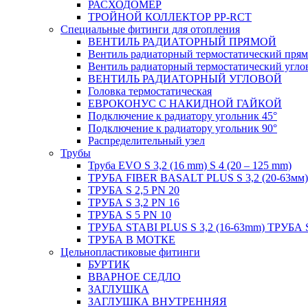
РАСХОДОМЕР
ТРОЙНОЙ КОЛЛЕКТОР PP-RCT
Специальные фитинги для отопления
ВЕНТИЛЬ РАДИАТОРНЫЙ ПРЯМОЙ
Вентиль радиаторный термостатический пря
Вентиль радиаторный термостатический угло
ВЕНТИЛЬ РАДИАТОРНЫЙ УГЛОВОЙ
Головка термостатическая
ЕВРОКОНУС С НАКИДНОЙ ГАЙКОЙ
Подключение к радиатору угольник 45°
Подключение к радиатору угольник 90°
Распределительный узел
Трубы
Труба EVO S 3,2 (16 mm) S 4 (20 – 125 mm)
ТРУБА FIBER BASALT PLUS S 3,2 (20-63мм)
ТРУБА S 2,5 PN 20
ТРУБА S 3,2 PN 16
ТРУБА S 5 PN 10
ТРУБА STABI PLUS S 3,2 (16-63mm) ТРУБА 
ТРУБА В МОТКЕ
Цельнопластиковые фитинги
БУРТИК
ВВАРНОЕ СЕДЛО
ЗАГЛУШКА
ЗАГЛУШКА ВНУТРЕННЯЯ