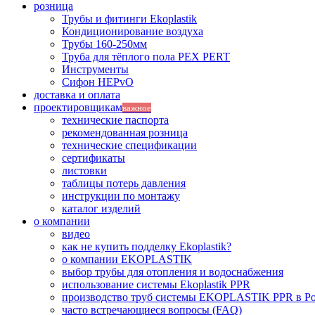
розница
Трубы и фитинги Ekoplastik
Кондиционирование воздуха
Трубы 160-250мм
Труба для тёплого пола PEX PERT
Инструменты
Сифон HEPvO
доставка и оплата
проектировщикам
важное
технические паспорта
рекомендованная розница
технические спецификации
сертификаты
листовки
таблицы потерь давления
инструкции по монтажу
каталог изделий
о компании
видео
как не купить подделку Ekoplastik?
о компании EKOPLASTIK
выбор трубы для отопления и водоснабжения
использование системы Ekoplastik PPR
производство труб системы EKOPLASTIK PPR в Р
часто встречающиеся вопросы (FAQ)