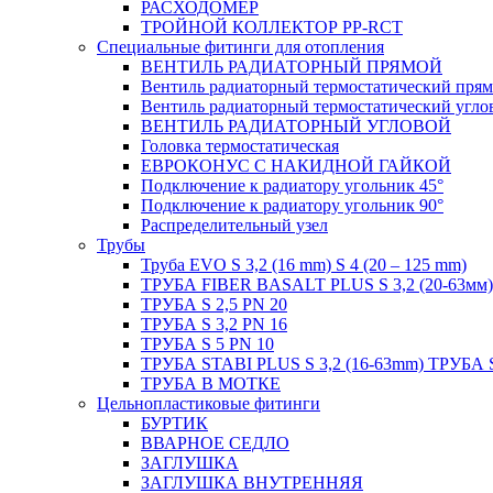
РАСХОДОМЕР
ТРОЙНОЙ КОЛЛЕКТОР PP-RCT
Специальные фитинги для отопления
ВЕНТИЛЬ РАДИАТОРНЫЙ ПРЯМОЙ
Вентиль радиаторный термостатический пря
Вентиль радиаторный термостатический угло
ВЕНТИЛЬ РАДИАТОРНЫЙ УГЛОВОЙ
Головка термостатическая
ЕВРОКОНУС С НАКИДНОЙ ГАЙКОЙ
Подключение к радиатору угольник 45°
Подключение к радиатору угольник 90°
Распределительный узел
Трубы
Труба EVO S 3,2 (16 mm) S 4 (20 – 125 mm)
ТРУБА FIBER BASALT PLUS S 3,2 (20-63мм)
ТРУБА S 2,5 PN 20
ТРУБА S 3,2 PN 16
ТРУБА S 5 PN 10
ТРУБА STABI PLUS S 3,2 (16-63mm) ТРУБА 
ТРУБА В МОТКЕ
Цельнопластиковые фитинги
БУРТИК
ВВАРНОЕ СЕДЛО
ЗАГЛУШКА
ЗАГЛУШКА ВНУТРЕННЯЯ