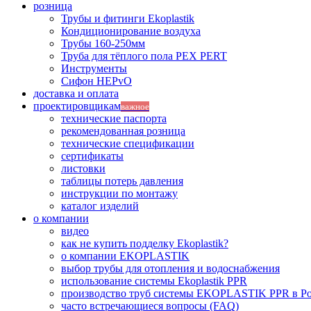
розница
Трубы и фитинги Ekoplastik
Кондиционирование воздуха
Трубы 160-250мм
Труба для тёплого пола PEX PERT
Инструменты
Сифон HEPvO
доставка и оплата
проектировщикам
важное
технические паспорта
рекомендованная розница
технические спецификации
сертификаты
листовки
таблицы потерь давления
инструкции по монтажу
каталог изделий
о компании
видео
как не купить подделку Ekoplastik?
о компании EKOPLASTIK
выбор трубы для отопления и водоснабжения
использование системы Ekoplastik PPR
производство труб системы EKOPLASTIK PPR в Р
часто встречающиеся вопросы (FAQ)