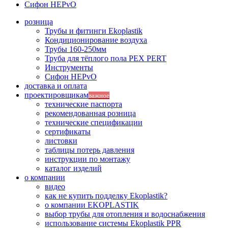
Сифон HEPvO
розница
Трубы и фитинги Ekoplastik
Кондиционирование воздуха
Трубы 160-250мм
Труба для тёплого пола PEX PERT
Инструменты
Сифон HEPvO
доставка и оплата
проектировщикам
важное
технические паспорта
рекомендованная розница
технические спецификации
сертификаты
листовки
таблицы потерь давления
инструкции по монтажу
каталог изделий
о компании
видео
как не купить подделку Ekoplastik?
о компании EKOPLASTIK
выбор трубы для отопления и водоснабжения
использование системы Ekoplastik PPR