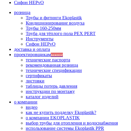
Сифон HEPvO
розница
Трубы и фитинги Ekoplastik
Кондиционирование воздуха
Трубы 160-250мм
Труба для тёплого пола PEX PERT
Инструменты
Сифон HEPvO
доставка и оплата
проектировщикам
важное
технические паспорта
рекомендованная розница
технические спецификации
сертификаты
листовки
таблицы потерь давления
инструкции по монтажу
каталог изделий
о компании
видео
как не купить подделку Ekoplastik?
о компании EKOPLASTIK
выбор трубы для отопления и водоснабжения
использование системы Ekoplastik PPR