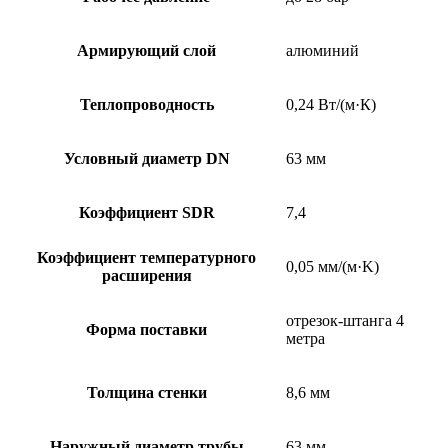
Армирующий слой
алюминий
Теплопроводность
0,24 Вт/(м·К)
Условный диаметр DN
63 мм
Коэффициент SDR
7,4
Коэффициент температурного
0,05 мм/(м·K)
расширения
отрезок-штанга 4
Форма поставки
метра
Толщина стенки
8,6 мм
Наружный диаметр трубы
63 мм