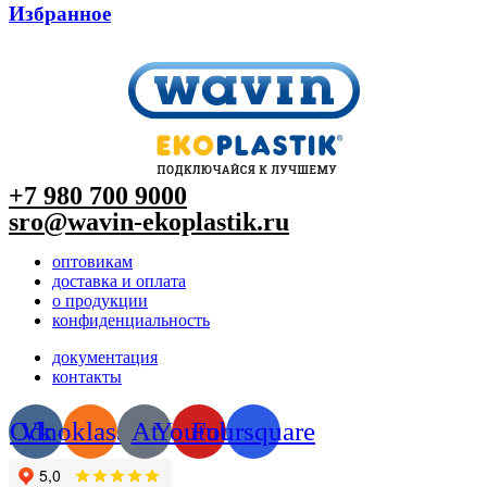
Избранное
+7 980 700 9
000
sro@wavin-ekoplastik.ru
оптовикам
доставка и оплата
о продукции
конфиденциальность
документация
контакты
Odnoklassniki
Vk
At
Youtube
Foursquare