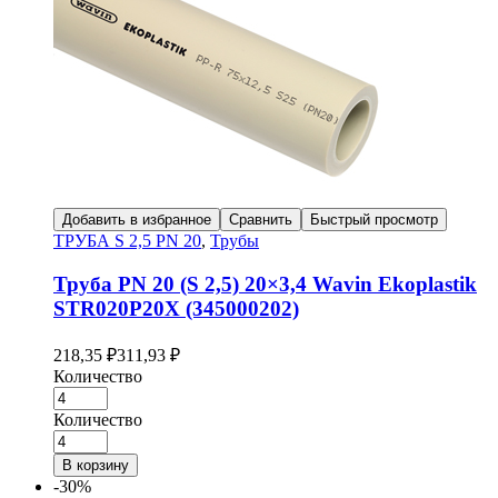
Добавить в избранное
Сравнить
Быстрый просмотр
ТРУБА S 2,5 PN 20
,
Трубы
Труба PN 20 (S 2,5) 20×3,4 Wavin Ekoplastik
STR020P20X (345000202)
218,35
₽
311,93
₽
Количество
Количество
В корзину
-30%