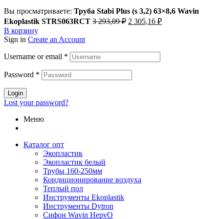
Вы просматриваете:
Труба Stabi Plus (s 3,2) 63×8,6 Wavin
Первоначальная
Текущая
Ekoplastik STRS063RCT
3 293,09
₽
2 305,16
₽
цена
цена:
В корзину
составляла
2
Sign in
Create an Account
3
305,16 ₽.
293,09 ₽.
Username or email
*
Password
*
Login
Lost your password?
Меню
Каталог опт
Экопластик
Экопластик белый
Трубы 160-250мм
Кондиционирование воздуха
Теплый пол
Инструменты Ekoplastik
Инструменты Dytron
Сифон Wavin HepvO