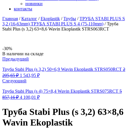
новинки
контакты
Главная
/
Каталог
/
Ekoplastik
/
Трубы
/
ТРУБА STABI PLUS S
3,2 (16-63mm) ТРУБА STABI PLUS S 4 (75-110mm)
/
Труба
Stabi Plus (s 3,2) 63×8,6 Wavin Ekoplastik STRS063RCT
-30%
Availability:
В наличии на складе
Предыдущий
Труба Stabi Plus (s 3,2) 50×6,9 Wavin Ekoplastik STRS050RCT
2
Первоначальная
Текущая
205,65
₽
1 543,95
₽
цена
цена:
Следующий
составляла
1
2
543,95 ₽.
Труба Stabi Plus (s 4) 75×8,4 Wavin Ekoplastik STRS075RCT
5
205,65 ₽.
Первоначальная
Текущая
857,16
₽
4 100,01
₽
цена
цена:
составляла
4
Труба Stabi Plus (s 3,2) 63×8,6
5
100,01 ₽.
857,16 ₽.
Wavin Ekoplastik