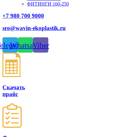
ФИТИНГИ 160-250
+7 980 700 9
000
sro@wavin-ekoplastik.ru
elegram
Whatsapp
Viber
Скачать
прайс