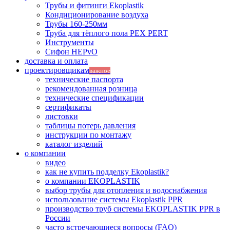
Трубы и фитинги Ekoplastik
Кондиционирование воздуха
Трубы 160-250мм
Труба для тёплого пола PEX PERT
Инструменты
Сифон HEPvO
доставка и оплата
проектировщикам
важное
технические паспорта
рекомендованная розница
технические спецификации
сертификаты
листовки
таблицы потерь давления
инструкции по монтажу
каталог изделий
о компании
видео
как не купить подделку Ekoplastik?
о компании EKOPLASTIK
выбор трубы для отопления и водоснабжения
использование системы Ekoplastik PPR
производство труб системы EKOPLASTIK PPR в
России
часто встречающиеся вопросы (FAQ)