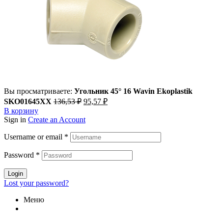
Вы просматриваете:
Угольник 45° 16 Wavin Ekoplastik
Первоначальная
Текущая
SKO01645XX
136,53
₽
95,57
₽
цена
цена:
В корзину
составляла
95,57 ₽.
Sign in
Create an Account
136,53 ₽.
Username or email
*
Password
*
Login
Lost your password?
Меню