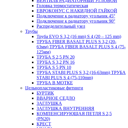
ВЕНТИЛЬ РАДИАТОРНЫЙ УГЛОВОЙ
Головка термостатическая
ЕВРОКОНУС С НАКИДНОЙ ГАЙКОЙ
Подключение к радиатору угольник 45°
Подключение к радиатору угольник 90°
Распределительный узел
Трубы
Труба EVO S 3,2 (16 mm) S 4 (20 – 125 mm)
ТРУБА FIBER BASALT PLUS S 3,2 (20-
63мм) ТРУБА FIBER BASALT PLUS S 4 (75-
125мм)
ТРУБА S 2,5 PN 20
ТРУБА S 3,2 PN 16
ТРУБА S 5 PN 10
ТРУБА STABI PLUS S 3,2 (16-63mm) ТРУБА
STABI PLUS S 4 (75-110mm)
ТРУБА В МОТКЕ
Цельнопластиковые фитинги
БУРТИК
ВВАРНОЕ СЕДЛО
ЗАГЛУШКА
ЗАГЛУШКА ВНУТРЕННЯЯ
КОМПЕНСИРУЮЩАЯ ПЕТЛЯ S 2,5
(PN20)
КРЕСТ