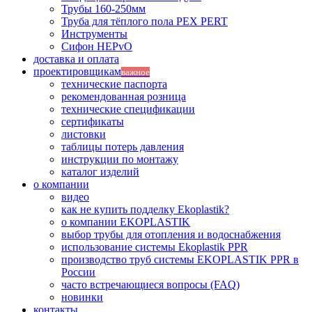
Трубы 160-250мм
Труба для тёплого пола PEX PERT
Инструменты
Сифон HEPvO
доставка и оплата
проектировщикам
важное
технические паспорта
рекомендованная розница
технические спецификации
сертификаты
листовки
таблицы потерь давления
инструкции по монтажу
каталог изделий
о компании
видео
как не купить подделку Ekoplastik?
о компании EKOPLASTIK
выбор трубы для отопления и водоснабжения
использование системы Ekoplastik PPR
производство труб системы EKOPLASTIK PPR в
России
часто встречающиеся вопросы (FAQ)
новинки
контакты