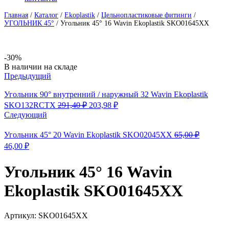
Главная
/
Каталог
/
Ekoplastik
/
Цельнопластиковые фитинги
/
УГОЛЬНИК 45°
/
Угольник 45° 16 Wavin Ekoplastik SKO01645XX
-30%
Availability:
В наличии на складе
Предыдущий
Угольник 90° внутренний / наружный 32 Wavin Ekoplastik
Первоначальная
Текущая
SKO132RCTX
291,40
₽
203,98
₽
цена
цена:
Следующий
составляла
203,98 ₽.
291,40 ₽.
Угольник 45° 20 Wavin Ekoplastik SKO02045XX
65,00
₽
Первоначальная
Текущая
46,00
₽
цена
цена:
составляла
46,00 ₽.
Угольник 45° 16 Wavin
65,00 ₽.
Ekoplastik SKO01645XX
Артикул:
SKO01645XX