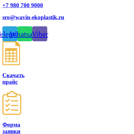
+7 980 700 9
000
sro@wavin-ekoplastik.ru
elegram
Whatsapp
Viber
Скачать
прайс
Форма
заявки