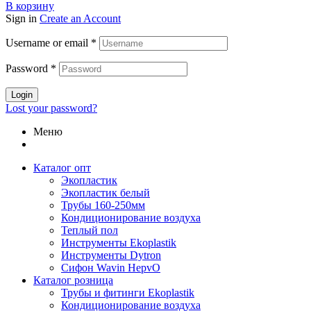
цена
цена:
В корзину
составляла
219,59 ₽.
Sign in
Create an Account
313,69 ₽.
Username or email
*
Password
*
Login
Lost your password?
Меню
Каталог опт
Экопластик
Экопластик белый
Трубы 160-250мм
Кондиционирование воздуха
Теплый пол
Инструменты Ekoplastik
Инструменты Dytron
Сифон Wavin HepvO
Каталог розница
Трубы и фитинги Ekoplastik
Кондиционирование воздуха