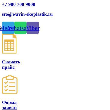
+7 980 700 9
000
sro@wavin-ekoplastik.ru
elegram
Whatsapp
Viber
Скачать
прайс
Форма
заявки