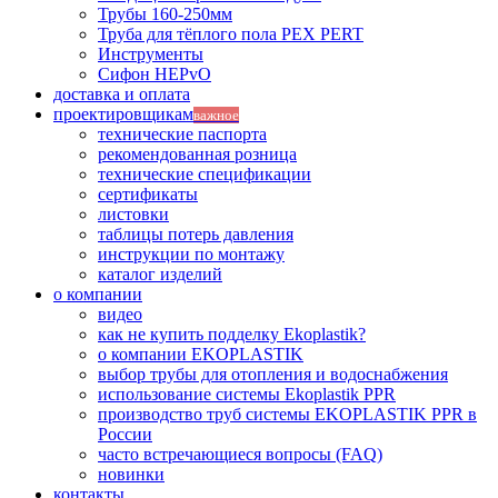
Трубы 160-250мм
Труба для тёплого пола PEX PERT
Инструменты
Сифон HEPvO
доставка и оплата
проектировщикам
важное
технические паспорта
рекомендованная розница
технические спецификации
сертификаты
листовки
таблицы потерь давления
инструкции по монтажу
каталог изделий
о компании
видео
как не купить подделку Ekoplastik?
о компании EKOPLASTIK
выбор трубы для отопления и водоснабжения
использование системы Ekoplastik PPR
производство труб системы EKOPLASTIK PPR в
России
часто встречающиеся вопросы (FAQ)
новинки
контакты