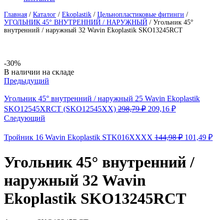
Главная
/
Каталог
/
Ekoplastik
/
Цельнопластиковые фитинги
/
УГОЛЬНИК 45° ВНУТРЕННИЙ / НАРУЖНЫЙ
/
Угольник 45°
внутренний / наружный 32 Wavin Ekoplastik SKO13245RCT
-30%
Availability:
В наличии на складе
Предыдущий
Угольник 45° внутренний / наружный 25 Wavin Ekoplastik
Первоначальная
Текущая
SKO12545XRCT (SKO12545XX)
298,79
₽
209,16
₽
цена
цена:
Следующий
составляла
209,16 ₽.
298,79 ₽.
Первонача
Т
Тройник 16 Wavin Ekoplastik STK016XXXX
144,98
₽
101,49
₽
цена
це
составлял
10
Угольник 45° внутренний /
144,98 ₽.
наружный 32 Wavin
Ekoplastik SKO13245RCT