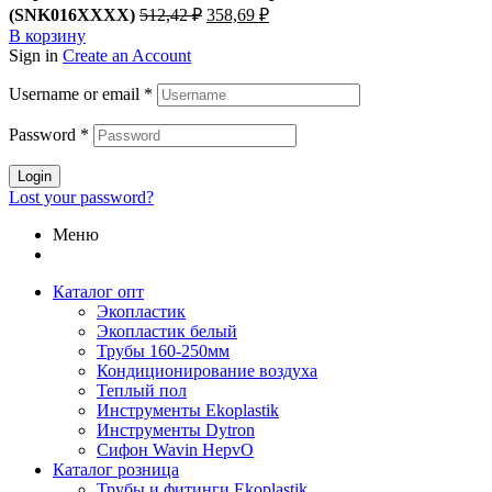
Первоначальная
Текущая
(SNK016XXXX)
512,42
₽
358,69
₽
цена
цена:
В корзину
составляла
358,69 ₽.
Sign in
Create an Account
512,42 ₽.
Username or email
*
Password
*
Login
Lost your password?
Меню
Каталог опт
Экопластик
Экопластик белый
Трубы 160-250мм
Кондиционирование воздуха
Теплый пол
Инструменты Ekoplastik
Инструменты Dytron
Сифон Wavin HepvO
Каталог розница
Трубы и фитинги Ekoplastik