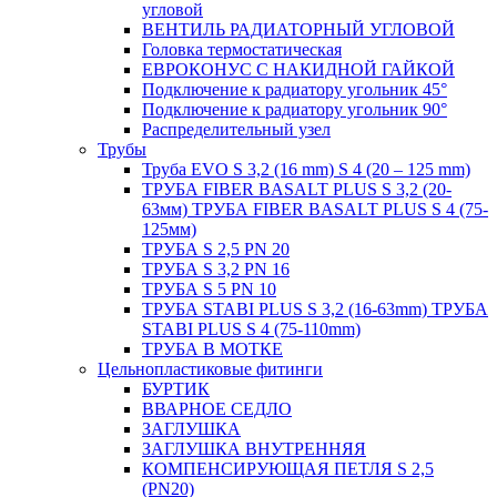
угловой
ВЕНТИЛЬ РАДИАТОРНЫЙ УГЛОВОЙ
Головка термостатическая
ЕВРОКОНУС С НАКИДНОЙ ГАЙКОЙ
Подключение к радиатору угольник 45°
Подключение к радиатору угольник 90°
Распределительный узел
Трубы
Труба EVO S 3,2 (16 mm) S 4 (20 – 125 mm)
ТРУБА FIBER BASALT PLUS S 3,2 (20-
63мм) ТРУБА FIBER BASALT PLUS S 4 (75-
125мм)
ТРУБА S 2,5 PN 20
ТРУБА S 3,2 PN 16
ТРУБА S 5 PN 10
ТРУБА STABI PLUS S 3,2 (16-63mm) ТРУБА
STABI PLUS S 4 (75-110mm)
ТРУБА В МОТКЕ
Цельнопластиковые фитинги
БУРТИК
ВВАРНОЕ СЕДЛО
ЗАГЛУШКА
ЗАГЛУШКА ВНУТРЕННЯЯ
КОМПЕНСИРУЮЩАЯ ПЕТЛЯ S 2,5
(PN20)