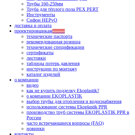
Трубы 160-250мм
Труба для тёплого пола PEX PERT
Инструменты
Сифон HEPvO
доставка и оплата
проектировщикам
важное
технические паспорта
рекомендованная розница
технические спецификации
сертификаты
листовки
таблицы потерь давления
инструкции по монтажу
каталог изделий
о компании
видео
как не купить подделку Ekoplastik?
о компании EKOPLASTIK
выбор трубы для отопления и водоснабжения
использование системы Ekoplastik PPR
производство труб системы EKOPLASTIK PPR в
России
часто встречающиеся вопросы (FAQ)
новинки
контакты