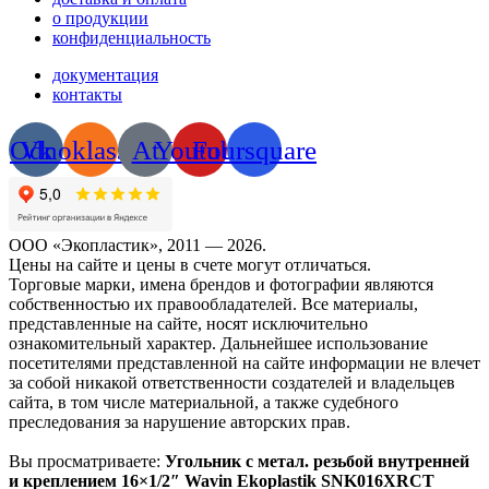
о продукции
конфиденциальность
документация
контакты
Odnoklassniki
Vk
At
Youtube
Foursquare
ООО «Экопластик», 2011 — 2026.
Цены на сайте и цены в счете могут отличаться.
Торговые марки, имена брендов и фотографии являются
собственностью их правообладателей. Все материалы,
представленные на сайте, носят исключительно
ознакомительный характер. Дальнейшее использование
посетителями представленной на сайте информации не влечет
за собой никакой ответственности создателей и владельцев
сайта, в том числе материальной, а также судебного
преследования за нарушение авторских прав.
Вы просматриваете:
Угольник с метал. резьбой внутренней
и креплением 16×1/2″ Wavin Ekoplastik SNK016XRCT