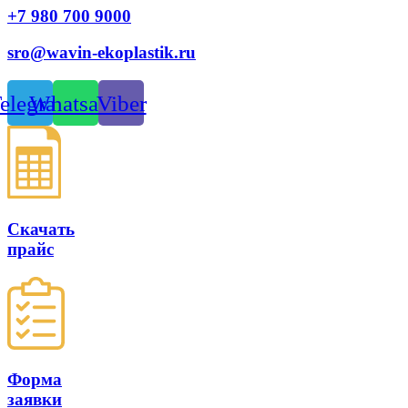
+7 980 700 9
000
sro@wavin-ekoplastik.ru
elegram
Whatsapp
Viber
Скачать
прайс
Форма
заявки