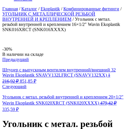
Главная
/
Каталог
/
Ekoplastik
/
Комбинированные фитинги
/
УГОЛЬНИК С МЕТАЛЛИЧЕСКОЙ РЕЗЬБОЙ
ВНУТРЕННЕЙ И КРЕПЛЕНИЕМ
/
Угольник с метал.
резьбой внутренней и креплением 16×1/2″ Wavin Ekoplastik
SNK016XRCT (SNK016XXXX)
-30%
Availability:
В наличии на складе
Предыдущий
Штуцер с выпускным вентилем внутренний/внешний 32
Wavin Ekoplastik SNAVV132LFRCT (SNAVV132XX)
1
Первоначальная
Текущая
216,92
₽
851,85
₽
цена
цена:
Следующий
составляла
851,85 ₽.
1
Угольник с метал. резьбой внутренней и креплением 20×1/2″
216,92 ₽.
Wavin Ekoplastik SNK020XRCT (SNK020XXXX)
479,42
₽
Первоначальная
Текущая
335,59
₽
цена
цена:
составляла
335,59 ₽.
Угольник с метал. резьбой
479,42 ₽.