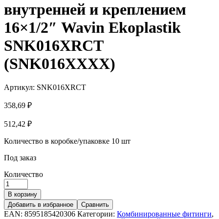
внутренней и креплением
16×1/2″ Wavin Ekoplastik
SNK016XRCT
(SNK016XXXX)
Артикул:
SNK016XRCT
358,69
₽
512,42
₽
Количество в коробке/упаковке
10 шт
Под заказ
Количество
В корзину
Добавить в избранное
Сравнить
EAN:
8595185420306
Категории:
Комбинированные фитинги
,