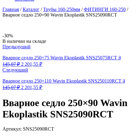
Главная
/
Каталог
/
Трубы 160-250мм
/
ФИТИНГИ 160-250
/
Вварное седло 250×90 Wavin Ekoplastik SNS25090RCT
-30%
Availability:
В наличии на складе
Предыдущий
Вварное седло 250×75 Wavin Ekoplastik SNS25075RCT
3
Первоначальная
Текущая
145,07
₽
2 201,55
₽
цена
цена:
Следующий
составляла
2
3
201,55 ₽.
Вварное седло 250×110 Wavin Ekoplastik SNS250110RCT
3
145,07 ₽.
Первоначальная
Текущая
145,07
₽
2 201,55
₽
цена
цена:
составляла
2
Вварное седло 250×90 Wavin
3
201,55 ₽.
145,07 ₽.
Ekoplastik SNS25090RCT
Артикул:
SNS25090RCT