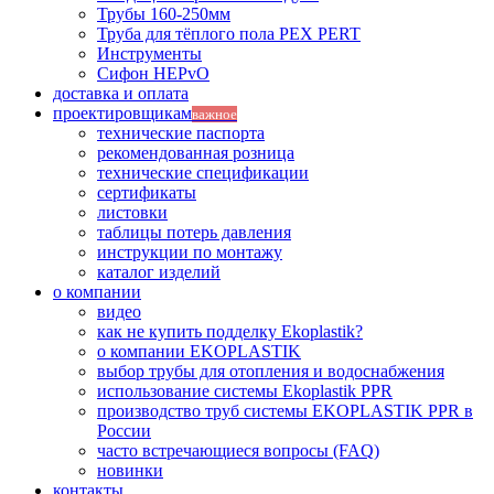
Трубы 160-250мм
Труба для тёплого пола PEX PERT
Инструменты
Сифон HEPvO
доставка и оплата
проектировщикам
важное
технические паспорта
рекомендованная розница
технические спецификации
сертификаты
листовки
таблицы потерь давления
инструкции по монтажу
каталог изделий
о компании
видео
как не купить подделку Ekoplastik?
о компании EKOPLASTIK
выбор трубы для отопления и водоснабжения
использование системы Ekoplastik PPR
производство труб системы EKOPLASTIK PPR в
России
часто встречающиеся вопросы (FAQ)
новинки
контакты