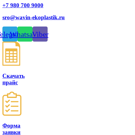
+7 980 700 9
000
sro@wavin-ekoplastik.ru
elegram
Whatsapp
Viber
Скачать
прайс
Форма
заявки