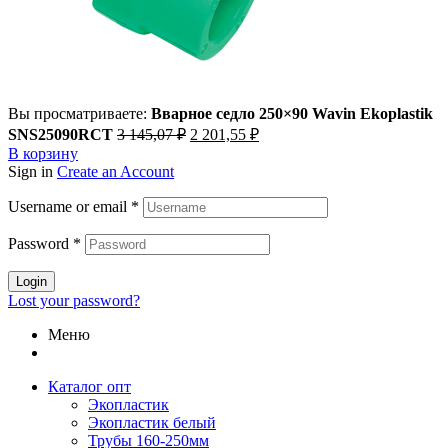
Вы просматриваете:
Вварное седло 250×90 Wavin Ekoplastik
Первоначальная
Текущая
SNS25090RCT
3 145,07
₽
2 201,55
₽
цена
цена:
В корзину
составляла
2
Sign in
Create an Account
3
201,55 ₽.
145,07 ₽.
Username or email
*
Password
*
Login
Lost your password?
Меню
Каталог опт
Экопластик
Экопластик белый
Трубы 160-250мм