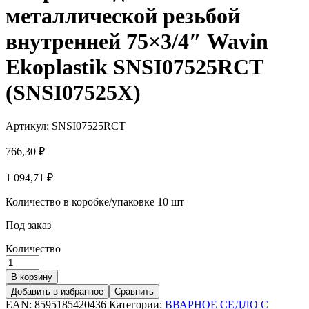
097,12 ₽.
металлической резьбой
внутренней 75×3/4″ Wavin
Ekoplastik SNSI07525RCT
(SNSI07525X)
Артикул:
SNSI07525RCT
766,30
₽
1 094,71
₽
Количество в коробке/упаковке
10 шт
Под заказ
Количество
В корзину
Добавить в избранное
Сравнить
EAN:
8595185420436
Категории:
ВВАРНОЕ СЕДЛО С