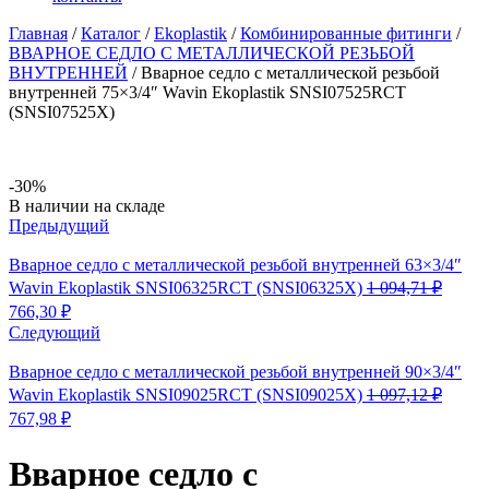
Главная
/
Каталог
/
Ekoplastik
/
Комбинированные фитинги
/
ВВАРНОЕ СЕДЛО С МЕТАЛЛИЧЕСКОЙ РЕЗЬБОЙ
ВНУТРЕННЕЙ
/
Вварное седло с металлической резьбой
внутренней 75×3/4″ Wavin Ekoplastik SNSI07525RCT
(SNSI07525X)
-30%
Availability:
В наличии на складе
Предыдущий
Вварное седло с металлической резьбой внутренней 63×3/4″
Wavin Ekoplastik SNSI06325RCT (SNSI06325X)
1 094,71
₽
Первоначальная
Текущая
766,30
₽
цена
цена:
Следующий
составляла
766,30 ₽.
1
Вварное седло с металлической резьбой внутренней 90×3/4″
094,71 ₽.
Wavin Ekoplastik SNSI09025RCT (SNSI09025X)
1 097,12
₽
Первоначальная
Текущая
767,98
₽
цена
цена:
составляла
767,98 ₽.
Вварное седло с
1