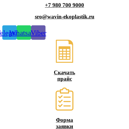
+7 980 700 9
000
sro@wavin-ekoplastik.ru
elegram
Whatsapp
Viber
Скачать
прайс
Форма
заявки