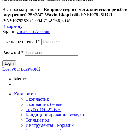
Вы просматриваете:
Вварное седло с металлической резьбой
внутренней 75×3/4″ Wavin Ekoplastik SNSI07525RCT
Первоначальная
Текущая
(SNSI07525X)
1 094,71
₽
766,30
₽
цена
цена:
В корзину
составляла
766,30 ₽.
Sign in
Create an Account
1
094,71 ₽.
Username or email
*
Password
*
Login
Lost your password?
Меню
Каталог опт
Экопластик
Экопластик белый
Трубы 160-250мм
Кондиционирование воздуха
Теплый пол
Инструменты Ekoplastik