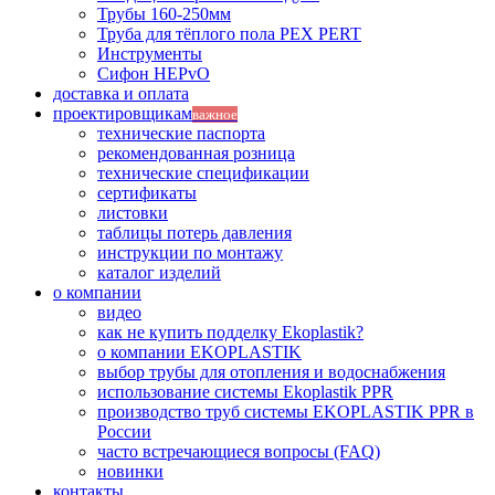
Трубы 160-250мм
Труба для тёплого пола PEX PERT
Инструменты
Сифон HEPvO
доставка и оплата
проектировщикам
важное
технические паспорта
рекомендованная розница
технические спецификации
сертификаты
листовки
таблицы потерь давления
инструкции по монтажу
каталог изделий
о компании
видео
как не купить подделку Ekoplastik?
о компании EKOPLASTIK
выбор трубы для отопления и водоснабжения
использование системы Ekoplastik PPR
производство труб системы EKOPLASTIK PPR в
России
часто встречающиеся вопросы (FAQ)
новинки
контакты