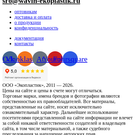
sro@wavin-ekoplastik.ru
оптовикам
доставка и оплата
о продукции
конфиденциальность
документация
контакты
Odnoklassniki
Vk
At
Youtube
Foursquare
ООО «Экопластик», 2011 — 2026.
Цены на сайте и цены в счете могут отличаться.
Торговые марки, имена брендов и фотографии являются
собственностью их правообладателей. Все материалы,
представленные на сайте, носят исключительно
ознакомительный характер. Дальнейшее использование
посетителями представленной на сайте информации не влечет
за собой никакой ответственности создателей и владельцев
сайта, в том числе материальной, а также судебного
преследования за нарушение авторских прав.