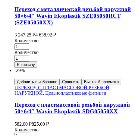
Переход с металлической резьбой наружной
50×6/4″ Wavin Ekoplastik SZE05050RCT
(SZE05050XX)
3 247,25
₽
4 638,92
₽
Количество
Количество
В корзину
-29%
Добавить в избранное
Сравнить
Быстрый просмотр
ПЕРЕХОД С ПЛАСТМАССОВОЙ РЕЗЬБОЙ
НАРУЖНОЙ
,
Цельнопластиковые фитинги
Переход с пластмассовой резьбой наружной
50×6/4″ Wavin Ekoplastik SDG05050XX
582,00
₽
825,00
₽
Количество