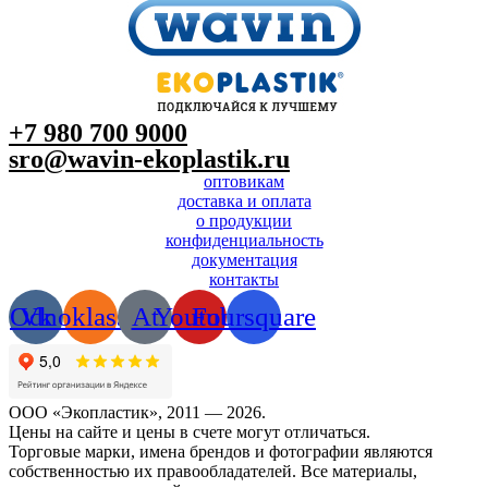
+7 980 700 9
000
sro@wavin-ekoplastik.ru
оптовикам
доставка и оплата
о продукции
конфиденциальность
документация
контакты
Odnoklassniki
Vk
At
Youtube
Foursquare
ООО «Экопластик», 2011 — 2026.
Цены на сайте и цены в счете могут отличаться.
Торговые марки, имена брендов и фотографии являются
собственностью их правообладателей. Все материалы,