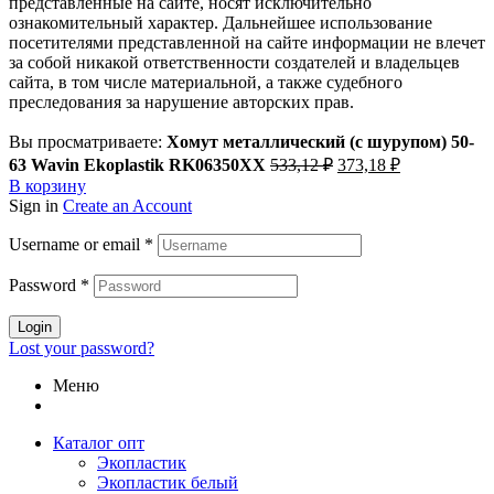
представленные на сайте, носят исключительно
ознакомительный характер. Дальнейшее использование
посетителями представленной на сайте информации не влечет
за собой никакой ответственности создателей и владельцев
сайта, в том числе материальной, а также судебного
преследования за нарушение авторских прав.
Вы просматриваете:
Хомут металлический (с шурупом) 50-
Первоначальная
Текущая
63 Wavin Ekoplastik RK06350XX
533,12
₽
373,18
₽
цена
цена:
В корзину
составляла
373,18 ₽.
Sign in
Create an Account
533,12 ₽.
Username or email
*
Password
*
Login
Lost your password?
Меню
Каталог опт
Экопластик
Экопластик белый