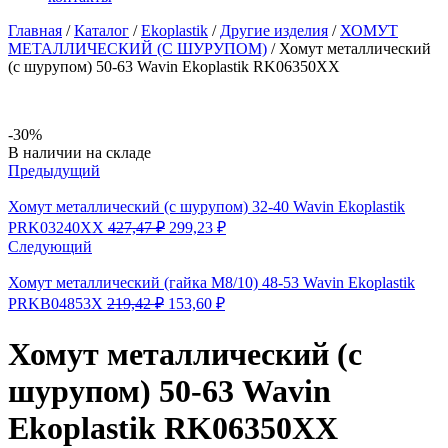
Главная
/
Каталог
/
Ekoplastik
/
Другие изделия
/
ХОМУТ
МЕТАЛЛИЧЕСКИЙ (С ШУРУПОМ)
/
Хомут металлический
(с шурупом) 50-63 Wavin Ekoplastik RK06350XX
-30%
Availability:
В наличии на складе
Предыдущий
Хомут металлический (с шурупом) 32-40 Wavin Ekoplastik
Первоначальная
Текущая
PRK03240XX
427,47
₽
299,23
₽
цена
цена:
Следующий
составляла
299,23 ₽.
427,47 ₽.
Хомут металлический (гайка M8/10) 48-53 Wavin Ekoplastik
Первоначальная
Текущая
PRKB04853X
219,42
₽
153,60
₽
цена
цена:
составляла
153,60 ₽.
Хомут металлический (с
219,42 ₽.
шурупом) 50-63 Wavin
Ekoplastik RK06350XX