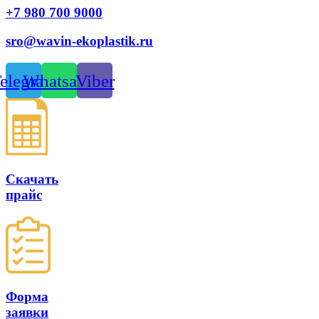
+7 980 700 9
000
sro@wavin-ekoplastik.ru
elegram
Whatsapp
Viber
Скачать
прайс
Форма
заявки