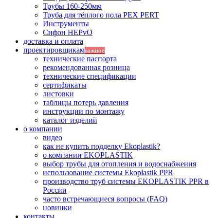
Трубы 160-250мм
Труба для тёплого пола PEX PERT
Инструменты
Сифон HEPvO
доставка и оплата
проектировщикам
важное
технические паспорта
рекомендованная розница
технические спецификации
сертификаты
листовки
таблицы потерь давления
инструкции по монтажу
каталог изделий
о компании
видео
как не купить подделку Ekoplastik?
о компании EKOPLASTIK
выбор трубы для отопления и водоснабжения
использование системы Ekoplastik PPR
производство труб системы EKOPLASTIK PPR в
России
часто встречающиеся вопросы (FAQ)
новинки
контакты