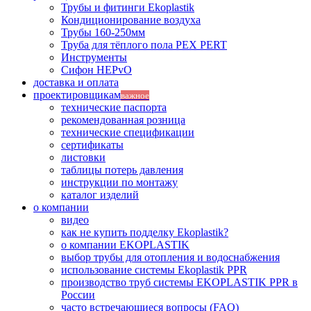
Трубы и фитинги Ekoplastik
Кондиционирование воздуха
Трубы 160-250мм
Труба для тёплого пола PEX PERT
Инструменты
Сифон HEPvO
доставка и оплата
проектировщикам
важное
технические паспорта
рекомендованная розница
технические спецификации
сертификаты
листовки
таблицы потерь давления
инструкции по монтажу
каталог изделий
о компании
видео
как не купить подделку Ekoplastik?
о компании EKOPLASTIK
выбор трубы для отопления и водоснабжения
использование системы Ekoplastik PPR
производство труб системы EKOPLASTIK PPR в
России
часто встречающиеся вопросы (FAQ)