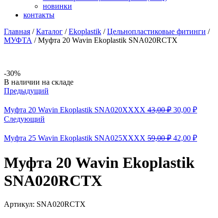
новинки
контакты
Главная
/
Каталог
/
Ekoplastik
/
Цельнопластиковые фитинги
/
МУФТА
/
Муфта 20 Wavin Ekoplastik SNA020RCTX
-30%
Availability:
В наличии на складе
Предыдущий
Первоначаль
Текущ
Муфта 20 Wavin Ekoplastik SNA020XXXX
43,00
₽
30,00
₽
цена
цена:
Следующий
составляла
30,00 
43,00 ₽.
Первоначаль
Текущ
Муфта 25 Wavin Ekoplastik SNA025XXXX
59,00
₽
42,00
₽
цена
цена:
составляла
42,00 
Муфта 20 Wavin Ekoplastik
59,00 ₽.
SNA020RCTX
Артикул:
SNA020RCTX