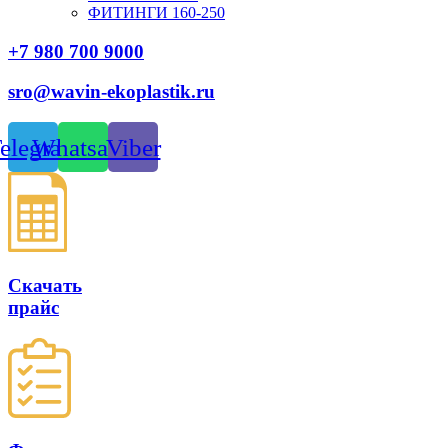
ФИТИНГИ 160-250
+7 980 700 9
000
sro@wavin-ekoplastik.ru
elegram
Whatsapp
Viber
Скачать
прайс