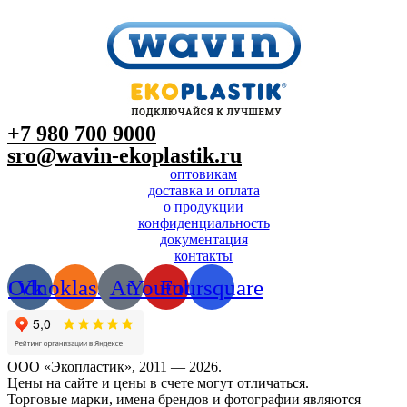
+7 980 700 9
000
sro@wavin-ekoplastik.ru
оптовикам
доставка и оплата
о продукции
конфиденциальность
документация
контакты
Odnoklassniki
Vk
At
Youtube
Foursquare
ООО «Экопластик», 2011 — 2026.
Цены на сайте и цены в счете могут отличаться.
Торговые марки, имена брендов и фотографии являются