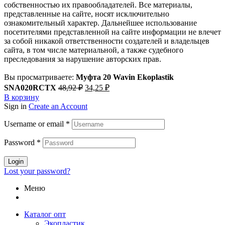
собственностью их правообладателей. Все материалы,
представленные на сайте, носят исключительно
ознакомительный характер. Дальнейшее использование
посетителями представленной на сайте информации не влечет
за собой никакой ответственности создателей и владельцев
сайта, в том числе материальной, а также судебного
преследования за нарушение авторских прав.
Вы просматриваете:
Муфта 20 Wavin Ekoplastik
Первоначальная
Текущая
SNA020RCTX
48,92
₽
34,25
₽
цена
цена:
В корзину
составляла
34,25 ₽.
Sign in
Create an Account
48,92 ₽.
Username or email
*
Password
*
Login
Lost your password?
Меню
Каталог опт
Экопластик