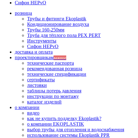
Сифон HEPvO
розница
Трубы и фитинги Ekoplastik
Кондиционирование воздуха
Трубы 160-250мм
Труба для тёплого пола PEX PERT
Инструменты
Сифон HEPvO
доставка и оплата
проектировщикам
важное
технические паспорта
рекомендованная розница
технические спецификации
сертификаты
листовки
таблицы потерь давления
инструкции по монтажу
каталог изделий
о компании
видео
как не купить подделку Ekoplastik?
о компании EKOPLASTIK
выбор трубы для отопления и водоснабжения
использование системы Ekoplastik PPR