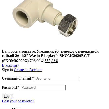
Вы просматриваете:
Угольник 90° переход с перекидной
гайкой 20×1/2″ Wavin Ekoplastik SKOM02020RCT
Первоначальная
Текущая
(SKOM02020X)
796,90
₽
557,83
₽
цена
цена:
В корзину
составляла
557,83 ₽.
Sign in
Create an Account
796,90 ₽.
Username or email
*
Password
*
Login
Lost your password?