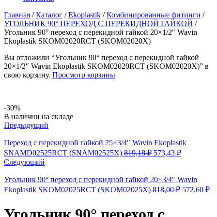
Главная
/
Каталог
/
Ekoplastik
/
Комбинированные фитинги
/
УГОЛЬНИК 90° ПЕРЕХОД С ПЕРЕКИДНОЙ ГАЙКОЙ
/
Угольник 90° переход с перекидной гайкой 20×1/2″ Wavin
Ekoplastik SKOM02020RCT (SKOM02020X)
Вы отложили “Угольник 90° переход с перекидной гайкой
20×1/2″ Wavin Ekoplastik SKOM02020RCT (SKOM02020X)” в
свою корзину.
Просмотр корзины
-30%
Availability:
В наличии на складе
Предыдущий
Переход с перекидной гайкой 25×3/4″ Wavin Ekoplastik
Первоначальная
Текущая
SNAMD02525RCT (SNAM02525X)
819,18
₽
573,43
₽
цена
цена:
Следующий
составляла
573,43 ₽.
819,18 ₽.
Угольник 90° переход с перекидной гайкой 20×3/4″ Wavin
Первонача
Т
Ekoplastik SKOM02025RCT (SKOM02025X)
818,00
₽
572,60
₽
цена
це
составлял
57
Угольник 90° переход с
818,00 ₽.