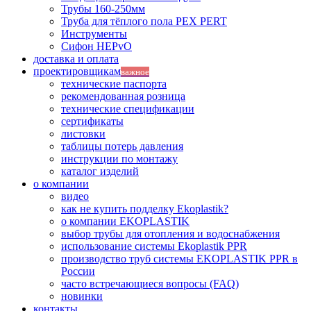
Трубы 160-250мм
Труба для тёплого пола PEX PERT
Инструменты
Сифон HEPvO
доставка и оплата
проектировщикам
важное
технические паспорта
рекомендованная розница
технические спецификации
сертификаты
листовки
таблицы потерь давления
инструкции по монтажу
каталог изделий
о компании
видео
как не купить подделку Ekoplastik?
о компании EKOPLASTIK
выбор трубы для отопления и водоснабжения
использование системы Ekoplastik PPR
производство труб системы EKOPLASTIK PPR в
России
часто встречающиеся вопросы (FAQ)
новинки
контакты