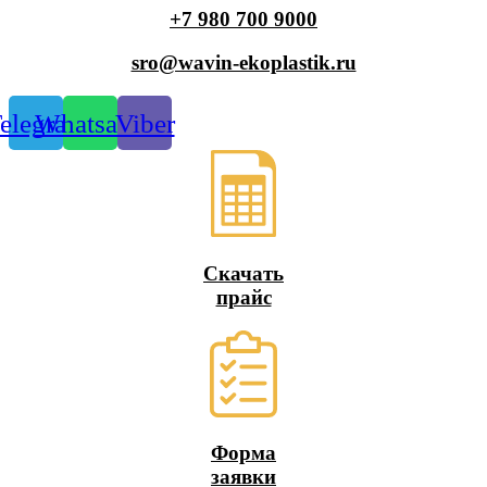
+7 980 700 9
000
sro@wavin-ekoplastik.ru
elegram
Whatsapp
Viber
Скачать
прайс
Форма
заявки