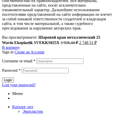
собственностью их правообладателей. Все материалы,
представленные на сайте, носят исключительно
ознакомительный характер. Дальнейшее использование
посетителями представленной на сайте информации не влечет
за собой никакой ответственности создателей и владельцев
сайта, в том числе материальной, а также судебного
преследования за нарушение авторских прав.
Вы просматриваете:
Шаровой кран металлический 25
Первоначальная
Текущая
Wavin Ekoplastik SVEKKS025X
3 926,44
₽
2 748,51
₽
цена
цена:
В корзину
составляла
2
Sign in
Create an Account
3
748,51 ₽.
926,44 ₽.
Username or email
*
Password
*
Login
Lost your password?
Меню
Каталог опт
Экопластик