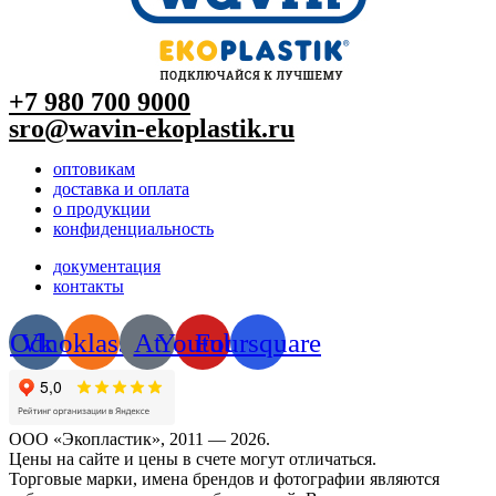
+7 980 700 9
000
sro@wavin-ekoplastik.ru
оптовикам
доставка и оплата
о продукции
конфиденциальность
документация
контакты
Odnoklassniki
Vk
At
Youtube
Foursquare
ООО «Экопластик», 2011 — 2026.
Цены на сайте и цены в счете могут отличаться.
Торговые марки, имена брендов и фотографии являются