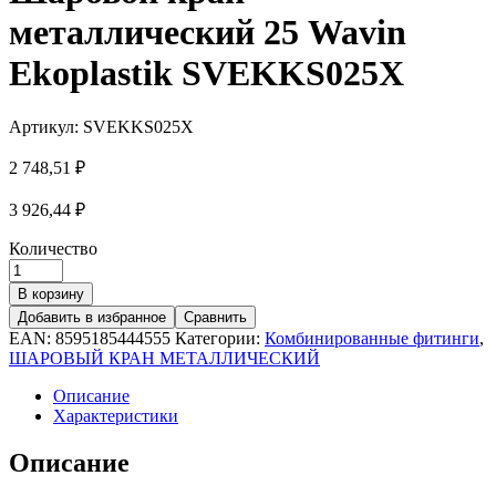
071,57 ₽.
металлический 25 Wavin
Ekoplastik SVEKKS025X
Артикул:
SVEKKS025X
2 748,51
₽
3 926,44
₽
Количество
В корзину
Добавить в избранное
Сравнить
EAN:
8595185444555
Категории:
Комбинированные фитинги
,
ШАРОВЫЙ КРАН МЕТАЛЛИЧЕСКИЙ
Описание
Характеристики
Описание