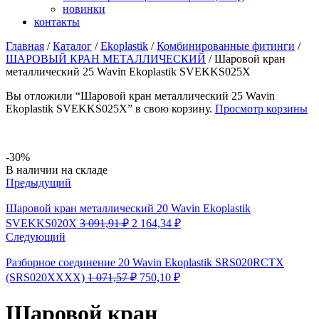
новинки
контакты
Главная
/
Каталог
/
Ekoplastik
/
Комбинированные фитинги
/
ШАРОВЫЙ КРАН МЕТАЛЛИЧЕСКИЙ
/
Шаровой кран
металлический 25 Wavin Ekoplastik SVEKKS025X
Вы отложили “Шаровой кран металлический 25 Wavin
Ekoplastik SVEKKS025X” в свою корзину.
Просмотр корзины
-30%
Availability:
В наличии на складе
Предыдущий
Шаровой кран металлический 20 Wavin Ekoplastik
Первоначальная
Текущая
SVEKKS020X
3 091,91
₽
2 164,34
₽
цена
цена:
Следующий
составляла
2
3
164,34 ₽.
Разборное соединение 20 Wavin Ekoplastik SRS020RCTX
091,91 ₽.
Первоначальная
Текущая
(SRS020XXXX)
1 071,57
₽
750,10
₽
цена
цена:
составляла
750,10 ₽.
Шаровой кран
1