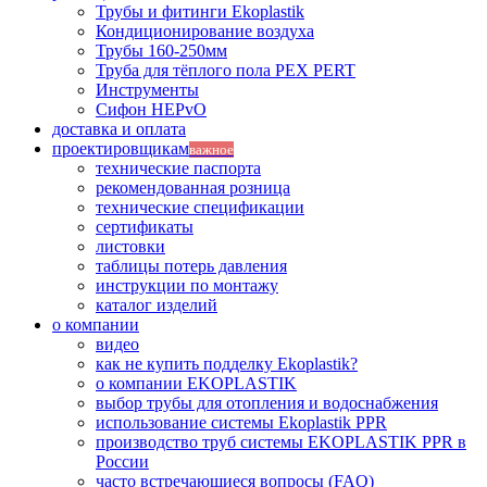
Трубы и фитинги Ekoplastik
Кондиционирование воздуха
Трубы 160-250мм
Труба для тёплого пола PEX PERT
Инструменты
Сифон HEPvO
доставка и оплата
проектировщикам
важное
технические паспорта
рекомендованная розница
технические спецификации
сертификаты
листовки
таблицы потерь давления
инструкции по монтажу
каталог изделий
о компании
видео
как не купить подделку Ekoplastik?
о компании EKOPLASTIK
выбор трубы для отопления и водоснабжения
использование системы Ekoplastik PPR
производство труб системы EKOPLASTIK PPR в
России
часто встречающиеся вопросы (FAQ)