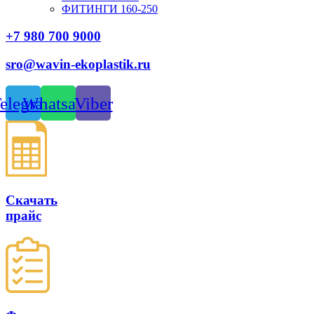
ФИТИНГИ 160-250
+7 980 700 9
000
sro@wavin-ekoplastik.ru
elegram
Whatsapp
Viber
Скачать
прайс